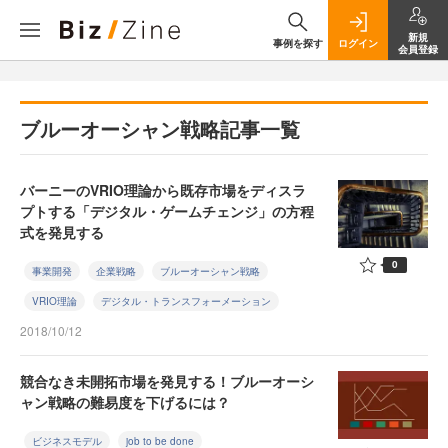
新規
事例を探す
ログイン
会員登録
ブルーオーシャン戦略記事一覧
バーニーのVRIO理論から既存市場をディスラ
プトする「デジタル・ゲームチェンジ」の方程
式を発見する
0
事業開発
企業戦略
ブルーオーシャン戦略
VRIO理論
デジタル・トランスフォーメーション
2018/10/12
競合なき未開拓市場を発見する！ブルーオーシ
ャン戦略の難易度を下げるには？
ビジネスモデル
job to be done