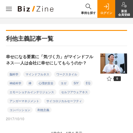
新規
事例を探す
ログイン
会員登録
利他主義記事一覧
幸せになる要素に「気づく力」がマインドフル
ネス──人は会社に幸せにしてもらうのか？
脳科学
マインドフルネス
ワークスタイル
0
神経科学
禅
心理的安全
ヨガ
SIY
EQ
エモーショナルインテリジェンス
セルフアウェアネス
アンガーマネジメント
サイコロジカルセーフティ
コンパッション
利他主義
2017/10/10
1件中1～1件を表示