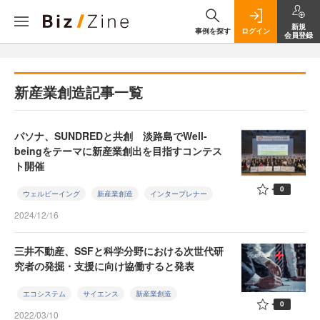
新規
事例を探す
ログイン
会員登録
新産業創造記事一覧
パソナ、SUNDREDと共創 淡路島でWell-
beingをテーマに新産業創出を目指すコンテス
ト開催
0
ウェルビーイング
新産業創造
インタープレナー
2024/12/16
三井不動産、SSFと科学分野における次世代研
究者の発掘・支援に向け協働すると発表
エコシステム
サイエンス
新産業創造
0
2022/03/10