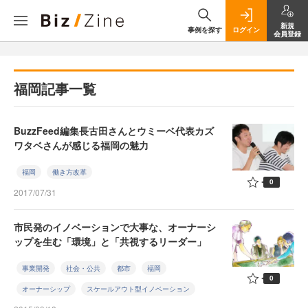
新規
事例を探す
ログイン
会員登録
福岡記事一覧
BuzzFeed編集長古田さんとウミーベ代表カズ
ワタベさんが感じる福岡の魅力
福岡
働き方改革
0
2017/07/31
市民発のイノベーションで大事な、オーナーシ
ップを生む「環境」と「共視するリーダー」
事業開発
社会・公共
都市
福岡
0
オーナーシップ
スケールアウト型イノベーション