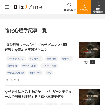
新規
事例を探す
ログイン
会員登録
進化心理学記事一覧
“仮説製造ツール”としてのサピエンス消費──
仮説力を高める実践法とは？
マーケティング
インサイト
事業開発
リサーチ
0
商品企画
サービス企画
アイデア創出
サピエンス消費
進化心理学
洞察
2018/05/21
なぜ男性は浮気するのか──トリガーとモジュ
ールで消費を理解する「進化本能モデル」