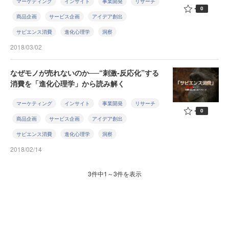
マーケティング
インサイト
事業開発
リサーチ
0
商品企画
サービス企画
アイデア創出
サピエンス消費
進化心理学
洞察
2018/03/02
なぜモノが売れないのか──“刺激‐反応化”する
消費を「進化心理学」から読み解く
マーケティング
インサイト
事業開発
リサーチ
0
商品企画
サービス企画
アイデア創出
サピエンス消費
進化心理学
洞察
2018/02/14
3件中1～3件を表示