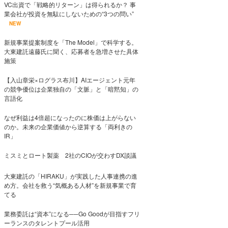
VC出資で「戦略的リターン」は得られるか？ 事
業会社が投資を無駄にしないための“3つの問い”
NEW
新規事業提案制度を「The Model」で科学する。
大東建託遠藤氏に聞く、応募者を急増させた具体
施策
【入山章栄×ログラス布川】AIエージェント元年
の競争優位は企業独自の「文脈」と「暗黙知」の
言語化
なぜ利益は4倍超になったのに株価は上がらない
のか。未来の企業価値から逆算する「両利きの
IR」
ミスミとロート製薬 2社のCIOが交わすDX談議
大東建託の「HIRAKU」が実践した人事連携の進
め方。会社を救う“気概ある人材”を新規事業で育
てる
業務委託は“資本”になる──Go Goodが目指すフリ
ーランスのタレントプール活用