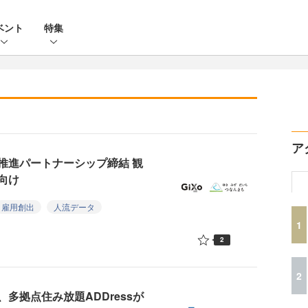
ベント
特集
ア
推進パートナーシップ締結 観
向け
雇用創出
人流データ
1
2
2
多拠点住み放題ADDressが