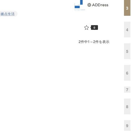
3
多拠点生活
0
4
2件中1～2件を表示
5
6
7
8
9