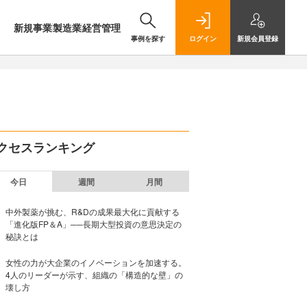
新規事業
製造業
経営管理
事例を探す
ログイン
新規
会員登録
クセスランキング
今日
週間
月間
中外製薬が挑む、R&Dの成果最大化に貢献する
「進化版FP＆A」──長期大型投資の意思決定の
秘訣とは
女性の力が大企業のイノベーションを加速する。
4人のリーダーが示す、組織の「構造的な壁」の
壊し方