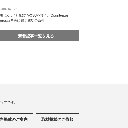
/08/04 07:00
書にない“実践知”がCVCを救う。Counterpart
ntures西条氏に聞く成功の条件
新着記事一覧を見る
メディアです。
告掲載のご案内
取材掲載のご依頼