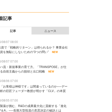
着記事
記事
ニュース
/08/07 08:00
出資で「戦略的リターン」は得られるか？ 事業会社
資を無駄にしないための“3つの問い”
NEW
/08/07 07:00
ハ流・新規事業の育て方。「TRANSPOSE」が仕
る自前主義からの脱却と出口戦略
NEW
/08/06 07:00
「お客様は神様です」は間違っているのか──デー
析の巨匠フェーダー教授が明かす「CLV」の本質
/08/05 07:00
製薬が挑む、R&Dの成果最大化に貢献する「進化
P＆A」──長期大型投資の意思決定の秘訣とは