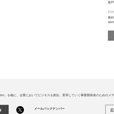
版F
2026
教科
Ve
☓ Innovation」を軸に、企業においてビジネスを創出、変革していく事業開発者のための
メールバックナンバー
広
録