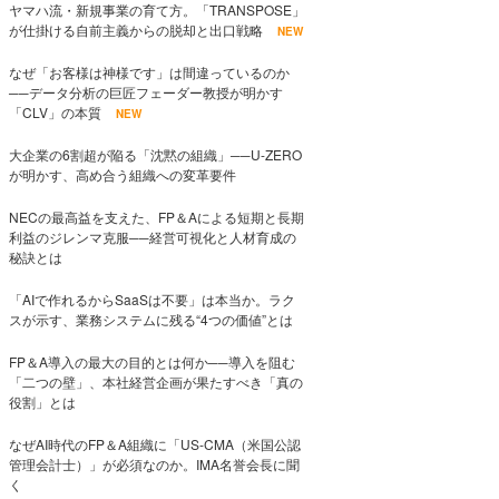
ヤマハ流・新規事業の育て方。「TRANSPOSE」
が仕掛ける自前主義からの脱却と出口戦略
NEW
なぜ「お客様は神様です」は間違っているのか
──データ分析の巨匠フェーダー教授が明かす
「CLV」の本質
NEW
大企業の6割超が陥る「沈黙の組織」──U-ZERO
が明かす、高め合う組織への変革要件
NECの最高益を支えた、FP＆Aによる短期と長期
利益のジレンマ克服──経営可視化と人材育成の
秘訣とは
「AIで作れるからSaaSは不要」は本当か。ラク
スが示す、業務システムに残る“4つの価値”とは
FP＆A導入の最大の目的とは何か──導入を阻む
「二つの壁」、本社経営企画が果たすべき「真の
役割」とは
なぜAI時代のFP＆A組織に「US-CMA（米国公認
管理会計士）」が必須なのか。IMA名誉会長に聞
く