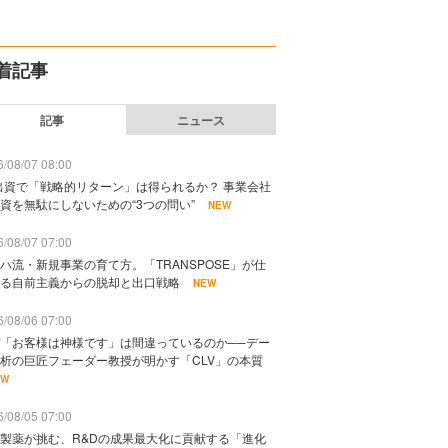
着記事
記事
ニュース
/08/07 08:00
出資で「戦略的リターン」は得られるか？ 事業会社
資を無駄にしないための“3つの問い”
NEW
/08/07 07:00
ハ流・新規事業の育て方。「TRANSPOSE」が仕
る自前主義からの脱却と出口戦略
NEW
/08/06 07:00
「お客様は神様です」は間違っているのか──デー
析の巨匠フェーダー教授が明かす「CLV」の本質
EW
/08/05 07:00
製薬が挑む、R&Dの成果最大化に貢献する「進化