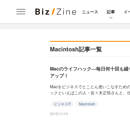
ニュース
記事
イ
Macintosh記事一覧
Macのライフハック―毎日何十回も
アップ！
Macをビジネスでとことん使いこなすため
ックといえばこの人・佐々木正悟さんと、仕
ビジネスIT
Macintosh
2015/11/10