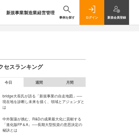
新規事業
製造業
経営管理
事例を探す
ログイン
新規
会員登録
クセスランキング
今日
週間
月間
bridge大長氏が語る「新規事業の自走地図」──
現在地を診断し未来を描く、領域とアジェンダと
は
中外製薬が挑む、R&Dの成果最大化に貢献する
「進化版FP＆A」──長期大型投資の意思決定の
秘訣とは