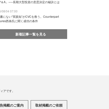
P＆A」──長期大型投資の意思決定の秘訣とは
/08/04 07:00
書にない“実践知”がCVCを救う。Counterpart
ntures西条氏に聞く成功の条件
新着記事一覧を見る
メディアです。
告掲載のご案内
取材掲載のご依頼