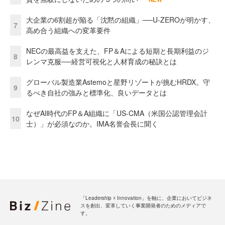
大企業の6割超が陥る「沈黙の組織」──U-ZEROが明かす、
7
高め合う組織への変革要件
NECの最高益を支えた、FP＆Aによる短期と長期利益のジ
8
レンマ克服──経営可視化と人材育成の秘訣とは
グローバル製造業Astemoと星野リゾートが挑むHRDX。守
9
るべき自社の強みと標準化、良いデータとは
なぜAI時代のFP＆A組織に「US-CMA（米国公認管理会計
10
士）」が必須なのか。IMA名誉会長に聞く
「Leadership ☓ Innovation」を軸に、企業においてビジネ
スを創出、変革していく事業開発者のためのメディアで
す。