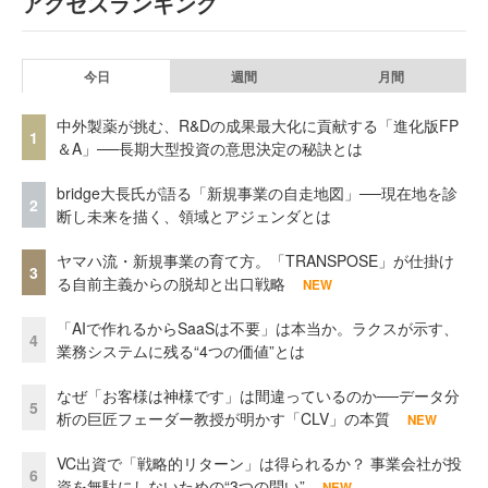
アクセスランキング
今日
週間
月間
中外製薬が挑む、R&Dの成果最大化に貢献する「進化版FP
1
＆A」──長期大型投資の意思決定の秘訣とは
bridge大長氏が語る「新規事業の自走地図」──現在地を診
2
断し未来を描く、領域とアジェンダとは
ヤマハ流・新規事業の育て方。「TRANSPOSE」が仕掛け
3
る自前主義からの脱却と出口戦略
NEW
「AIで作れるからSaaSは不要」は本当か。ラクスが示す、
4
業務システムに残る“4つの価値”とは
なぜ「お客様は神様です」は間違っているのか──データ分
5
析の巨匠フェーダー教授が明かす「CLV」の本質
NEW
VC出資で「戦略的リターン」は得られるか？ 事業会社が投
6
資を無駄にしないための“3つの問い”
NEW