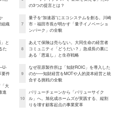
の3つの提言とは？
か
量子を“加速器”にエコシステムを創る。川崎
財組織
7
市・福田市長が明かす「量子イノベーショ
ンパーク」の全貌
面」と
あえて保険は売らない。大同生命の経営者
るた
8
コミュニティ「どうだい？」急成長の裏に
ある「恩返し」と生存戦略
U-
なぜ荏原製作所は「知財ROIC」を導入した
革要件
9
のか──知財経営をMOTや人的資本経営と統
合する挑戦の全貌
店「大
推進
バリューチェーンから「バリューサイク
10
ル」へ。旭化成ホームズが実践する、縦割
りを壊す顧客起点の事業変革