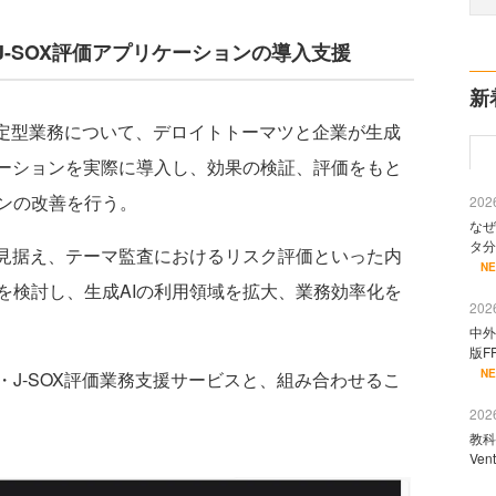
J-SOX評価アプリケーションの導入支援
新
、定型業務について、デロイトトーマツと企業が生成
ケーションを実際に導入し、効果の検証、評価をもと
ンの改善を行う。
2026
なぜ
タ分
見据え、テーマ監査におけるリスク評価といった内
N
を検討し、生成AIの利用領域を拡大、業務効率化を
2026
中外
版F
N
J-SOX評価業務支援サービスと、組み合わせるこ
2026
教科
Ve