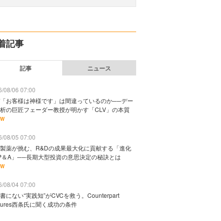
着記事
記事
ニュース
/08/06 07:00
「お客様は神様です」は間違っているのか──デー
析の巨匠フェーダー教授が明かす「CLV」の本質
EW
/08/05 07:00
製薬が挑む、R&Dの成果最大化に貢献する「進化
P＆A」──長期大型投資の意思決定の秘訣とは
EW
/08/04 07:00
書にない“実践知”がCVCを救う。Counterpart
ntures西条氏に聞く成功の条件