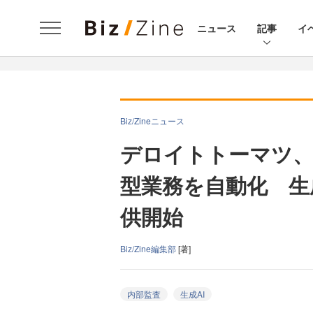
ニュース
記事
イ
Biz/Zineニュース
デロイトトーマツ、
型業務を自動化 生
供開始
Biz/Zine編集部
[著]
内部監査
生成AI