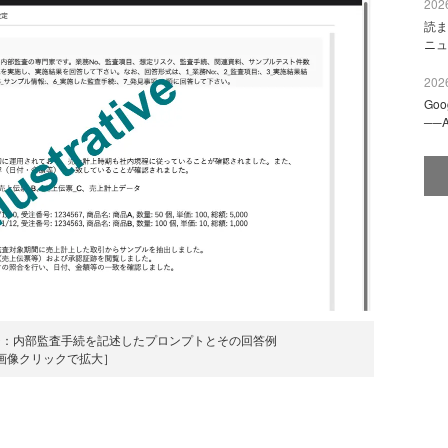
2026
読ま
ニュ
2026
Go
──
ジ：内部監査手続を記述したプロンプトとその回答例
画像クリックで拡大］