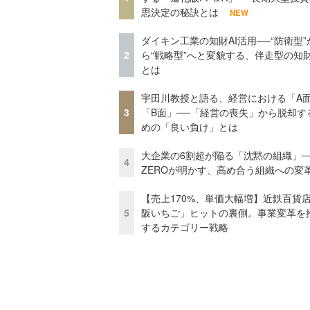
思決定の秘訣とは
NEW
ダイキン工業の知財AI活用──“防衛型”
2
ら“戦略型”へと変貌する、伴走型の知
とは
宇田川教授と語る、経営における「A
3
「B面」──「経営の喪失」から脱却す
めの「良い負け」とは
大企業の6割超が陥る「沈黙の組織」──
4
ZEROが明かす、高め合う組織への変
【売上170%、単価大幅増】近鉄百貨
5
阪いちご」ヒットの裏側。事業変革を
するカテゴリー戦略