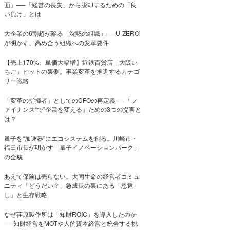
面」──「経営の喪失」から脱却するための「良
い負け」とは
大企業の6割超が陥る「沈黙の組織」──U-ZERO
が明かす、高め合う組織への変革要件
【売上170%、単価大幅増】近鉄百貨店「大阪い
ちご」ヒットの裏側。事業変革を推進するカテゴ
リー戦略
「変革の指揮者」としてのCFOの再定義──「フ
ァイナンス“で”企業を変える」ための3つの提言と
は？
量子を“加速器”にエコシステムを創る。川崎市・
福田市長が明かす「量子イノベーションパーク」
の全貌
あえて保険は売らない。大同生命の経営者コミュ
ニティ「どうだい？」急成長の裏にある「恩返
し」と生存戦略
なぜ荏原製作所は「知財ROIC」を導入したのか
──知財経営をMOTや人的資本経営と統合する挑