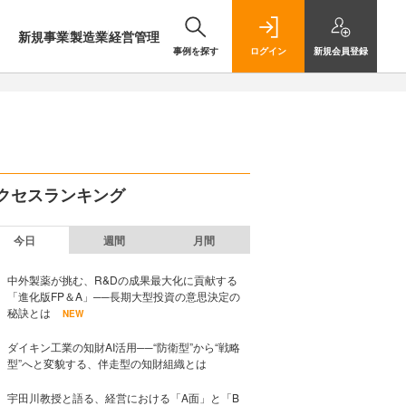
新規事業
製造業
経営管理
事例を探す
ログイン
新規
会員登録
クセスランキング
今日
週間
月間
中外製薬が挑む、R&Dの成果最大化に貢献する
「進化版FP＆A」──長期大型投資の意思決定の
秘訣とは
NEW
ダイキン工業の知財AI活用──“防衛型”から“戦略
型”へと変貌する、伴走型の知財組織とは
宇田川教授と語る、経営における「A面」と「B