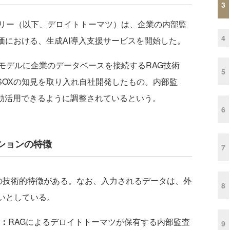
3
リー（以下、デロイトトーマツ）は、企業の内部監
4
評価における、生成AI導入支援サービスを開始した。
デルに企業のデータベースを接続するRAG技術
5
SOXの知見を取り入れ自社開発したもの。内部監
を有効活用できるように調整されているという。
6
ーションの特徴
7
技術的特徴がある。なお、入力されるデータは、外
8
いとしている。
：
RAGによるデロイトトーマツが保有する内部監査
9