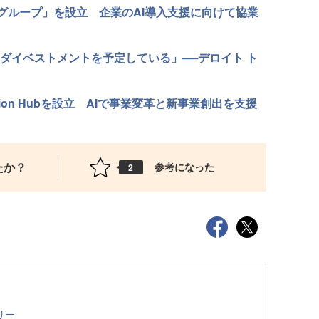
ネスグループ」を設立 企業のAI導入支援に向けて協業
のダイベストメントを予定している」──デロイト ト
ation Hubを設立 AIで事業変革と新事業創出を支援
たか？
参考になった
2
リー