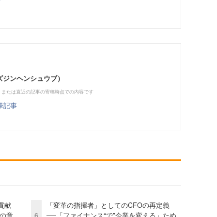
（ビズジンヘンシュウブ）
、または直近の記事の寄稿時点での内容です
筆記事
貢献
「変革の指揮者」としてのCFOの再定義
資の意
6
──「ファイナンス“で”企業を変える」ため