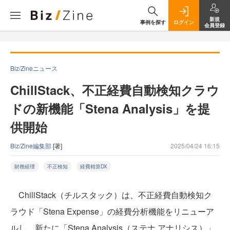
新規
事例を探す
ログイン
会員登録
Biz/Zineニュース
ChillStack、不正経費自動検知クラウ
ドの新機能「Stena Analysis」を提
供開始
Biz/Zine編集部
[著]
2025/04/24 16:15
財務経理
不正検知
経費精算DX
ChillStack（チルスタック）は、不正経費自動検知ク
ラウド「Stena Expense」の経費分析機能をリニューア
ルし、新たに「Stena Analysis（ステナ アナリシス）」