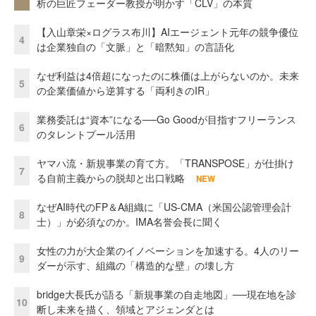
析の巨匠フェーダー教授が明かす「CLV」の本質
【入山章栄×ログラス布川】AIエージェント元年の競争優位
4
は企業独自の「文脈」と「暗黙知」の言語化
なぜ利益は4倍超になったのに株価は上がらないのか。未来
5
の企業価値から逆算する「両利きのIR」
業務委託は“資本”になる──Go Goodが目指すフリーランス
6
のタレントプール活用
ヤマハ流・新規事業の育て方。「TRANSPOSE」が仕掛け
7
る自前主義からの脱却と出口戦略
NEW
なぜAI時代のFP＆A組織に「US-CMA（米国公認管理会計
8
士）」が必須なのか。IMA名誉会長に聞く
女性の力が大企業のイノベーションを加速する。4人のリー
9
ダーが示す、組織の「構造的な壁」の壊し方
bridge大長氏が語る「新規事業の自走地図」──現在地を診
10
断し未来を描く、領域とアジェンダとは