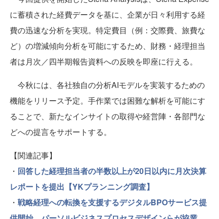
に蓄積された経費データを基に、企業が日々利用する経
費の迅速な分析を実現。特定費目（例：交際費、旅費な
ど）の増減傾向分析を可能にするため、財務・経理担当
者は月次／四半期報告資料への反映を即座に行える。
今秋には、各社独自の分析AIモデルを実装するための
機能をリリース予定。手作業では困難な解析を可能にす
ることで、新たなインサイトの取得や経営陣・各部門な
どへの提言をサポートする。
【関連記事】
・
回答した経理担当者の半数以上が20日以内に月次決算
レポートを提出【YKプランニング調査】
・
戦略経理への転換を支援するデジタルBPOサービス提
供開始 パーソルビジネスプロセスデザインらが協業