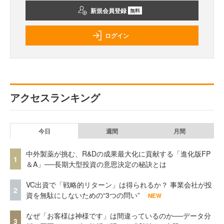
新規会員登録
無料
ログイン
アクセスランキング
今日
週間
月間
中外製薬が挑む、R&Dの成果最大化に貢献する「進化版FP
1
＆A」──長期大型投資の意思決定の秘訣とは
VC出資で「戦略的リターン」は得られるか？ 事業会社が投
2
資を無駄にしないための“3つの問い”
NEW
なぜ「お客様は神様です」は間違っているのか──データ分
3