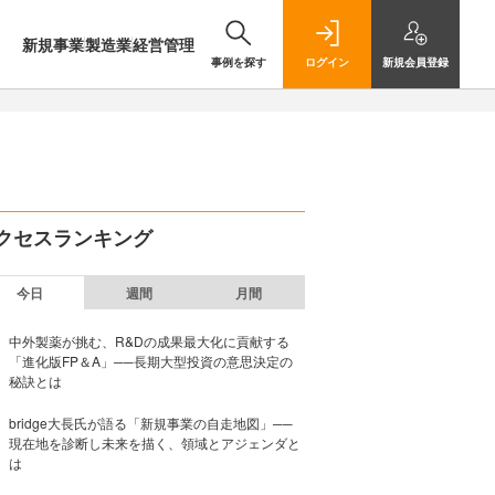
新規事業
製造業
経営管理
事例を探す
ログイン
新規
会員登録
クセスランキング
今日
週間
月間
中外製薬が挑む、R&Dの成果最大化に貢献する
「進化版FP＆A」──長期大型投資の意思決定の
秘訣とは
bridge大長氏が語る「新規事業の自走地図」──
現在地を診断し未来を描く、領域とアジェンダと
は