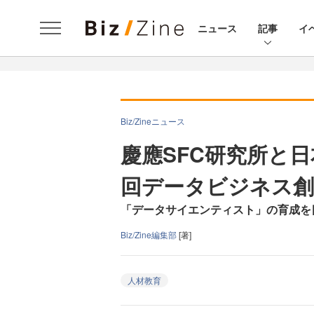
ニュース
記事
イ
Biz/Zineニュース
慶應SFC研究所と
回データビジネス創
「データサイエンティスト」の育成を
Biz/Zine編集部
[著]
人材教育