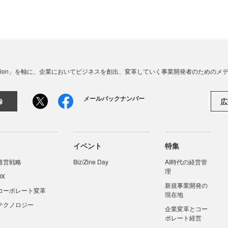
☓ Innovation」を軸に、企業においてビジネスを創出、変革していく事業開発者のための
メールバックナンバー
広
録
イベント
特集
経営戦略
Biz/Zine Day
AI時代の経営管
理
DX
新規事業開発の
コーポレート変革
現在地
テクノロジー
企業変革とコー
ポレート経営