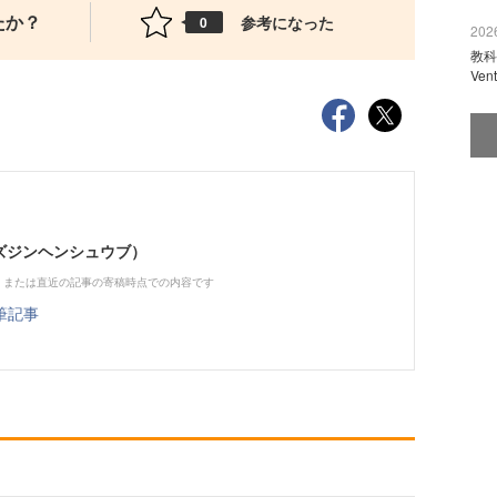
たか？
参考になった
0
2026
教科
Ve
（ビズジンヘンシュウブ）
、または直近の記事の寄稿時点での内容です
筆記事