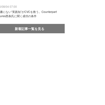
/08/04 07:00
書にない“実践知”がCVCを救う。Counterpart
ntures西条氏に聞く成功の条件
新着記事一覧を見る