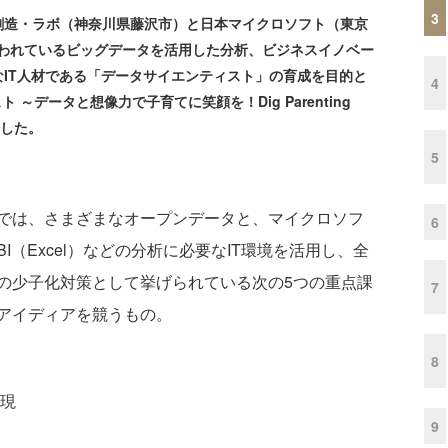
3
創造・ラボ（神奈川県藤沢市）と日本マイクロソフト（東京
といわれているビッグデータを活用した分析、ビジネスイノベー
IT人材である「データサイエンティスト」の育成を目的と
4
～データと想像力で子育てに笑顔を！Dig Parenting
始した。
5
では、さまざまなオープンデータと、マイクロソフ
6
ower BI（Excel）などの分析に必要なIT環境を活用し、全
の少子化対策として挙げられている次の5つの重点課
7
アイディアを競うもの。
8
現
9