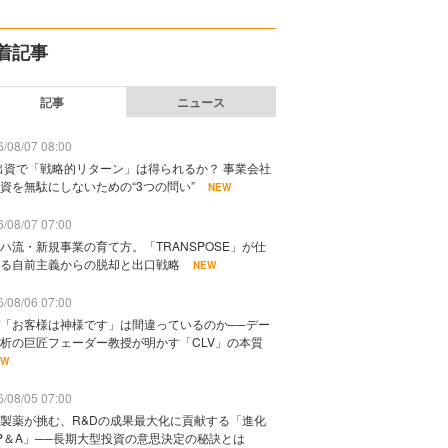
着記事
記事
ニュース
/08/07 08:00
出資で「戦略的リターン」は得られるか？ 事業会社
資を無駄にしないための“3つの問い”
NEW
/08/07 07:00
ハ流・新規事業の育て方。「TRANSPOSE」が仕
る自前主義からの脱却と出口戦略
NEW
/08/06 07:00
「お客様は神様です」は間違っているのか──デー
析の巨匠フェーダー教授が明かす「CLV」の本質
EW
/08/05 07:00
製薬が挑む、R&Dの成果最大化に貢献する「進化
P＆A」──長期大型投資の意思決定の秘訣とは