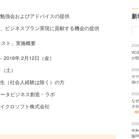
新
勉強会およびアドバイスの提供
、ビジネスプラン実現に貢献する機会の提供
テスト」実施概要
2026
VC
 2016年 2月12日（金）
が投
日（土）
2026
ヤマ
生（社会人経験は除く）の方
掛け
データビジネス創造・ラボ
2026
なぜ
イクロソフト株式会社
タ分
N
2026
中外
版F