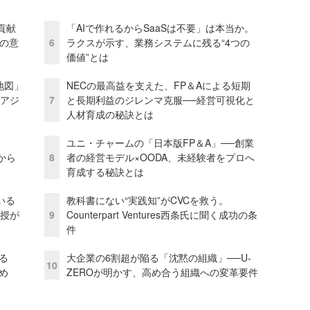
貢献
「AIで作れるからSaaSは不要」は本当か。
資の意
6
ラクスが示す、業務システムに残る“4つの
価値”とは
地図」
NECの最高益を支えた、FP＆Aによる短期
とアジ
7
と長期利益のジレンマ克服──経営可視化と
人材育成の秘訣とは
ユニ・チャームの「日本版FP＆A」──創業
から
8
者の経営モデル×OODA、未経験者をプロへ
育成する秘訣とは
いる
教科書にない“実践知”がCVCを救う。
教授が
9
Counterpart Ventures西条氏に聞く成功の条
件
る
大企業の6割超が陥る「沈黙の組織」──U-
10
め
ZEROが明かす、高め合う組織への変革要件