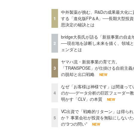
中外製薬が挑む、R&Dの成果最大化に
1
する「進化版FP＆A」──長期大型投
思決定の秘訣とは
bridge大長氏が語る「新規事業の自走
2
──現在地を診断し未来を描く、領域
ェンダとは
ヤマハ流・新規事業の育て方。
3
「TRANSPOSE」が仕掛ける自前主義
の脱却と出口戦略
NEW
なぜ「お客様は神様です」は間違って
4
のか──データ分析の巨匠フェーダー
明かす「CLV」の本質
NEW
VC出資で「戦略的リターン」は得られ
5
か？ 事業会社が投資を無駄にしないた
の“3つの問い”
NEW