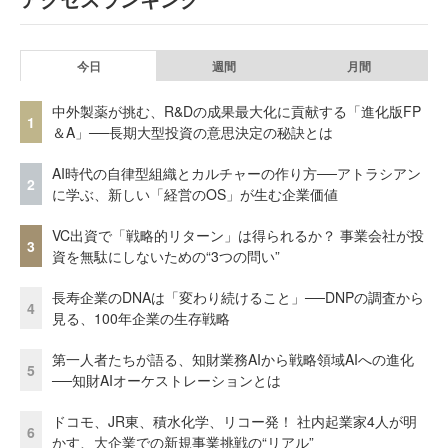
今日
週間
月間
中外製薬が挑む、R&Dの成果最大化に貢献する「進化版FP
1
＆A」──長期大型投資の意思決定の秘訣とは
AI時代の自律型組織とカルチャーの作り方──アトラシアン
2
に学ぶ、新しい「経営のOS」が生む企業価値
VC出資で「戦略的リターン」は得られるか？ 事業会社が投
3
資を無駄にしないための“3つの問い”
長寿企業のDNAは「変わり続けること」──DNPの調査から
4
見る、100年企業の生存戦略
第一人者たちが語る、知財業務AIから戦略領域AIへの進化
5
──知財AIオーケストレーションとは
ドコモ、JR東、積水化学、リコー発！ 社内起業家4人が明
6
かす、大企業での新規事業挑戦の“リアル”