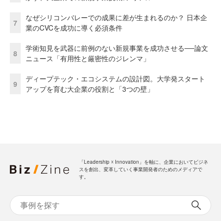
なぜシリコンバレーでの成果に差が生まれるのか？ 日本企
7
業のCVCを成功に導く必須条件
学術知見を武器に前例のない新規事業を成功させる──論文
8
ニュース「有用性と厳密性のジレンマ」
ディープテック・エコシステムの設計図。大学発スタート
9
アップを育む大企業の役割と「3つの壁」
「Leadership ☓ Innovation」を軸に、企業においてビジネ
スを創出、変革していく事業開発者のためのメディアで
す。