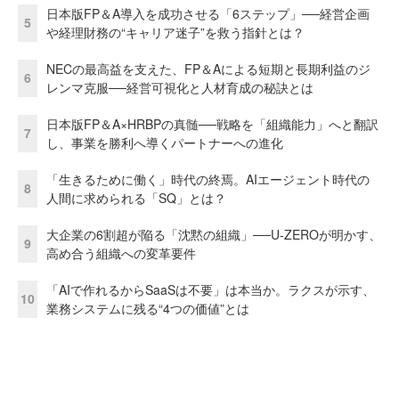
日本版FP＆A導入を成功させる「6ステップ」──経営企画
5
や経理財務の“キャリア迷子”を救う指針とは？
NECの最高益を支えた、FP＆Aによる短期と長期利益のジ
6
レンマ克服──経営可視化と人材育成の秘訣とは
日本版FP＆A×HRBPの真髄──戦略を「組織能力」へと翻訳
7
し、事業を勝利へ導くパートナーへの進化
「生きるために働く」時代の終焉。AIエージェント時代の
8
人間に求められる「SQ」とは？
大企業の6割超が陥る「沈黙の組織」──U-ZEROが明かす、
9
高め合う組織への変革要件
「AIで作れるからSaaSは不要」は本当か。ラクスが示す、
10
業務システムに残る“4つの価値”とは