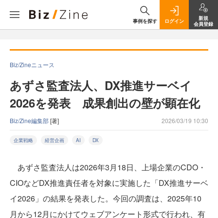
新規
事例を探す
ログイン
会員登録
Biz/Zineニュース
あずさ監査法人、DX推進サーベイ
2026を発表 成果創出の壁が顕在化
Biz/Zine編集部
[著]
2026/03/19 10:30
企業戦略
経営企画
AI
DX
あずさ監査法人は2026年3月18日、上場企業のCDO・
CIOなどDX推進責任者を対象に実施した「DX推進サーベ
イ2026」の結果を発表した。今回の調査は、2025年10
月から12月にかけてウェブアンケート形式で行われ、有