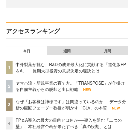
アクセスランキング
今日
週間
月間
中外製薬が挑む、R&Dの成果最大化に貢献する「進化版FP
1
＆A」──長期大型投資の意思決定の秘訣とは
ヤマハ流・新規事業の育て方。「TRANSPOSE」が仕掛け
2
る自前主義からの脱却と出口戦略
NEW
なぜ「お客様は神様です」は間違っているのか──データ分
3
析の巨匠フェーダー教授が明かす「CLV」の本質
NEW
FP＆A導入の最大の目的とは何か──導入を阻む「二つの
4
壁」、本社経営企画が果たすべき「真の役割」とは