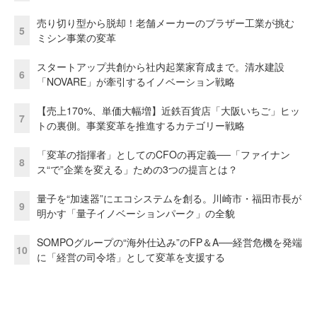
売り切り型から脱却！老舗メーカーのブラザー工業が挑む
5
ミシン事業の変革
スタートアップ共創から社内起業家育成まで。清水建設
6
「NOVARE」が牽引するイノベーション戦略
【売上170%、単価大幅増】近鉄百貨店「大阪いちご」ヒッ
7
トの裏側。事業変革を推進するカテゴリー戦略
「変革の指揮者」としてのCFOの再定義──「ファイナン
8
ス“で”企業を変える」ための3つの提言とは？
量子を“加速器”にエコシステムを創る。川崎市・福田市長が
9
明かす「量子イノベーションパーク」の全貌
SOMPOグループの“海外仕込み”のFP＆A──経営危機を発端
10
に「経営の司令塔」として変革を支援する