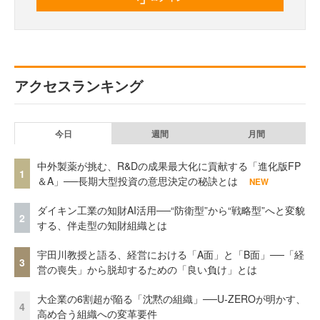
アクセスランキング
今日
週間
月間
中外製薬が挑む、R&Dの成果最大化に貢献する「進化版FP
1
＆A」──長期大型投資の意思決定の秘訣とは
NEW
ダイキン工業の知財AI活用──“防衛型”から“戦略型”へと変貌
2
する、伴走型の知財組織とは
宇田川教授と語る、経営における「A面」と「B面」──「経
3
営の喪失」から脱却するための「良い負け」とは
大企業の6割超が陥る「沈黙の組織」──U-ZEROが明かす、
4
高め合う組織への変革要件