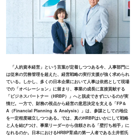
「人的資本経営」という言葉が定着しつつある今、人事部門に
は従来の労務管理を超えた、経営戦略の実行支援が強く求められ
ている。しかし、多くの日本企業において人事は依然として現場
での「オペレーション」に留まり、事業の成長に直接貢献する
「ビジネスパートナー（HRBP）」へと脱皮できずにいるのが実
情だ。一方で、財務の視点から経営の意思決定を支える「FP＆
A（Financial Planning ＆ Analysis）」は、参謀としての地位
を一定程度確立しつつある。では、真のHRBPはいかにして戦略
と人を結びつけ、事業リーダーから信頼される「壁打ち相手」に
なれるのか。日本におけるHRBP育成の第一人者である土井哲氏