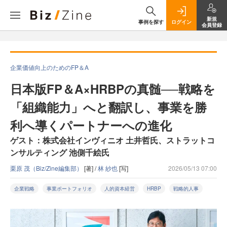
新規
事例を探す
ログイン
会員登録
企業価値向上のためのFP＆A
日本版FP＆A×HRBPの真髄──戦略を
「組織能力」へと翻訳し、事業を勝
利へ導くパートナーへの進化
ゲスト：株式会社インヴィニオ 土井哲氏、ストラットコ
ンサルティング 池側千絵氏
栗原 茂（Biz/Zine編集部）
[著] /
林 紗也
[写]
2026/05/13 07:00
企業戦略
事業ポートフォリオ
人的資本経営
HRBP
戦略的人事