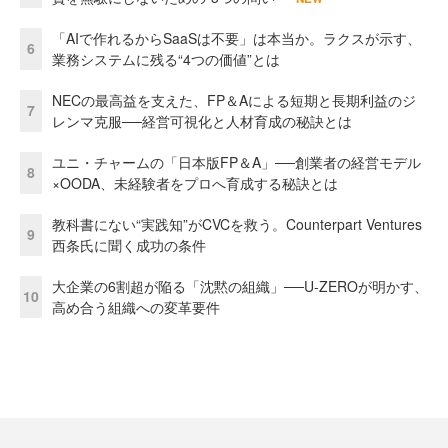
「AIで作れるからSaaSは不要」は本当か。ラクスが示す、
6
業務システムに残る“4つの価値”とは
NECの最高益を支えた、FP＆Aによる短期と長期利益のジ
7
レンマ克服──経営可視化と人材育成の秘訣とは
ユニ・チャームの「日本版FP＆A」──創業者の経営モデル
8
×OODA、未経験者をプロへ育成する秘訣とは
教科書にない“実践知”がCVCを救う。Counterpart Ventures
9
西条氏に聞く成功の条件
大企業の6割超が陥る「沈黙の組織」──U-ZEROが明かす、
10
高め合う組織への変革要件