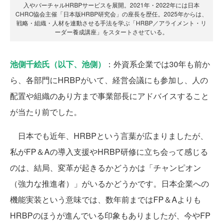
入やバーチャルHRBPサービスを展開。2021年・2022年には日本
CHRO協会主催「日本版HRBP研究会」の座長を歴任。2025年からは、
戦略・組織・人材を連動させる手法を学ぶ「HRBP／アライメント・リ
ーダー養成講座」をスタートさせている。
池側千絵氏（以下、池側）
：外資系企業では30年も前か
ら、各部門にHRBPがいて、経営会議にも参加し、人の
配置や組織のあり方まで事業部長にアドバイスすること
が当たり前でした。
日本でも近年、HRBPという言葉が広まりましたが、
私がFP＆Aの導入支援やHRBP研修に立ち会って感じる
のは、結局、変革が起きるかどうかは「チャンピオン
（強力な推進者）」がいるかどうかです。日本企業への
機能実装という意味では、数年前まではFP＆Aよりも
HRBPのほうが進んでいる印象もありましたが、今やFP