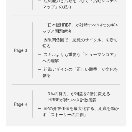
組織能力と活動をつなぐ「活動システム
マップ」の威力
「日本版HRBP」が対峙すべき4つのギャ
ップと問題解決
因果関係図で「悪魔のサイクル」を断ち
切る
Page
3
スキルよりも重要な「ヒューマンコア」
への理解
組織デザインの「正しい順番」が文化を
創る
「3％の努力」が利益を2倍に変える
──HRBPが持つべき計数感覚
Page
4
BPの介在価値を最大化する、組織を動か
す「ストーリーの共創」