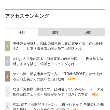
アクセスランキング
今日
週間
月間
中外製薬が挑む、R&Dの成果最大化に貢献する「進化版FP
1
＆A」──長期大型投資の意思決定の秘訣とは
bridge大長氏が語る「新規事業の自走地図」──現在地を診
2
断し未来を描く、領域とアジェンダとは
ヤマハ流・新規事業の育て方。「TRANSPOSE」が仕掛け
3
る自前主義からの脱却と出口戦略
NEW
なぜ「お客様は神様です」は間違っているのか──データ分
4
析の巨匠フェーダー教授が明かす「CLV」の本質
NEW
VC出資で「戦略的リターン」は得られるか？ 事業会社が投
5
資を無駄にしないための“3つの問い”
NEW