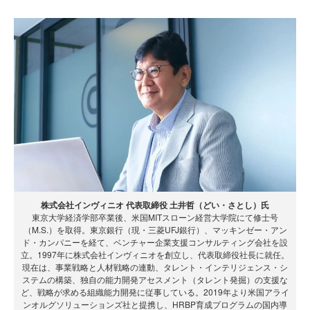
株式会社インヴィニオ 代表取締役 土井哲（どい・さとし）氏
東京大学経済学部卒業後、米国MITスローン経営大学院にて修士号
（M.S.）を取得。東京銀行（現・三菱UFJ銀行）、マッキンゼー・アン
ド・カンパニーを経て、ベンチャー企業支援コンサルティング会社を設
立。1997年に株式会社インヴィニオを創立し、代表取締役社長に就任。
現在は、事業戦略と人材戦略の連動、タレント・インテリジェンス・シ
ステムの構築、独自の能力開発アセスメント（タレント発掘）の支援な
ど、戦略が求める組織能力開発に従事している。2019年より米国アライ
ンオルグソリューションズ社と提携し、HRBP育成プログラムの国内導