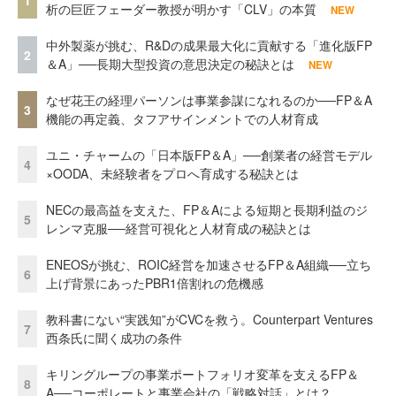
析の巨匠フェーダー教授が明かす「CLV」の本質
NEW
中外製薬が挑む、R&Dの成果最大化に貢献する「進化版FP
2
＆A」──長期大型投資の意思決定の秘訣とは
NEW
なぜ花王の経理パーソンは事業参謀になれるのか──FP＆A
3
機能の再定義、タフアサインメントでの人材育成
ユニ・チャームの「日本版FP＆A」──創業者の経営モデル
4
×OODA、未経験者をプロへ育成する秘訣とは
NECの最高益を支えた、FP＆Aによる短期と長期利益のジ
5
レンマ克服──経営可視化と人材育成の秘訣とは
ENEOSが挑む、ROIC経営を加速させるFP＆A組織──立ち
6
上げ背景にあったPBR1倍割れの危機感
教科書にない“実践知”がCVCを救う。Counterpart Ventures
7
西条氏に聞く成功の条件
キリングループの事業ポートフォリオ変革を支えるFP＆
8
A──コーポレートと事業会社の「戦略対話」とは？