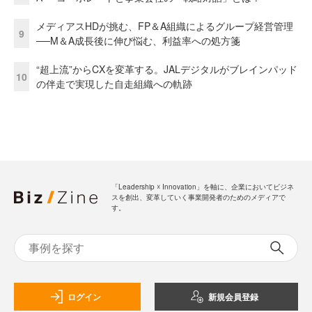
メディアスHDが挑む、FP＆A組織によるグループ経営管理
9
──M＆A成長後に伸び悩む、利益率への処方箋
“超上流”からCXを変革する。JALデジタルがブレインパッド
10
の伴走で実現した自走組織への軌跡
「Leadership ☓ Innovation」を軸に、企業においてビジネ
スを創出、変革していく事業開発者のためのメディアで
す。
ログイン
新規会員登録