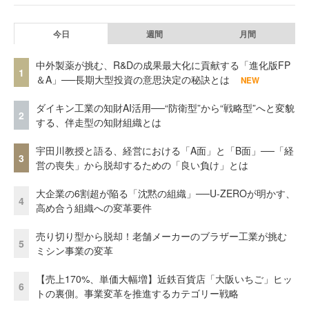
今日
週間
月間
中外製薬が挑む、R&Dの成果最大化に貢献する「進化版FP
1
＆A」──長期大型投資の意思決定の秘訣とは
NEW
ダイキン工業の知財AI活用──“防衛型”から“戦略型”へと変貌
2
する、伴走型の知財組織とは
宇田川教授と語る、経営における「A面」と「B面」──「経
3
営の喪失」から脱却するための「良い負け」とは
大企業の6割超が陥る「沈黙の組織」──U-ZEROが明かす、
4
高め合う組織への変革要件
売り切り型から脱却！老舗メーカーのブラザー工業が挑む
5
ミシン事業の変革
【売上170%、単価大幅増】近鉄百貨店「大阪いちご」ヒッ
6
トの裏側。事業変革を推進するカテゴリー戦略