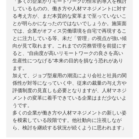
「多くの企業がリモートワークの恒常的導入を検討
しているものの、働き方や人材マネジメントに対す
る考え方が、まだ本質的な変革まで至っていないこ
とが明らかになったのではないでしょうか。施策面
では、企業がオフィス労働環境を自宅で再現するこ
とに注力している等、未だ「管理」の視点が強い傾
向が見て取れます。これまでの労務管理を前提にす
ると、“自由度が高いリモートワークの良さを高い
生産性につなげる”本来の目的を損なう恐れがあり
ます。
加えて、ジョブ型雇用の潮流により会社と社員の関
係性が対等になっていく中、従来の裁量の与え方や
評価制度の見直しも必要となりますが、人材マネジ
メントの変革に着手できている企業はまだ少ないよ
うです。
多くの企業が働き方や人材マネジメントの新しい姿
を模索している段階です。他社動向に注視しなが
ら、検討を継続する状況が続くように思われます」