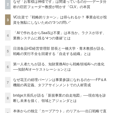
なぜ「お客様は神様です」は間違っているのか──データ分
2
析の巨匠フェーダー教授が明かす「CLV」の本質
VC出資で「戦略的リターン」は得られるか？ 事業会社が投
3
資を無駄にしないための“3つの問い”
「AIで作れるからSaaSは不要」は本当か。ラクスが示す、
4
業務システムに残る“4つの価値”とは
日清食品HD経営管理部 部長と一橋大学・青木教授が語る、
5
戦略の実行不全を回避する「自走する組織」とは
第一人者たちが語る、知財業務AIから戦略領域AIへの進化
6
──知財AIオーケストレーションとは
なぜ花王の経理パーソンは事業参謀になれるのか──FP＆A
7
機能の再定義、タフアサインメントでの人材育成
bridge大長氏が語る「新規事業の自走地図」──現在地を診
8
断し未来を描く、領域とアジェンダとは
本体からの独立「カーブアウト」のリアル──出口戦略で直