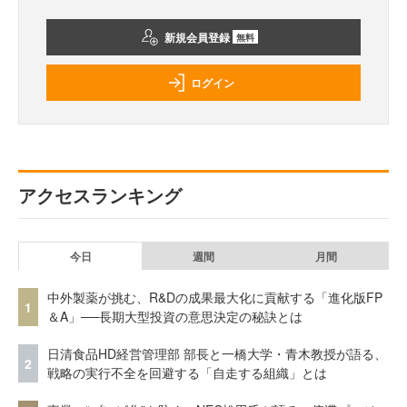
新規会員登録
無料
ログイン
アクセスランキング
今日
週間
月間
中外製薬が挑む、R&Dの成果最大化に貢献する「進化版FP
1
＆A」──長期大型投資の意思決定の秘訣とは
日清食品HD経営管理部 部長と一橋大学・青木教授が語る、
2
戦略の実行不全を回避する「自走する組織」とは