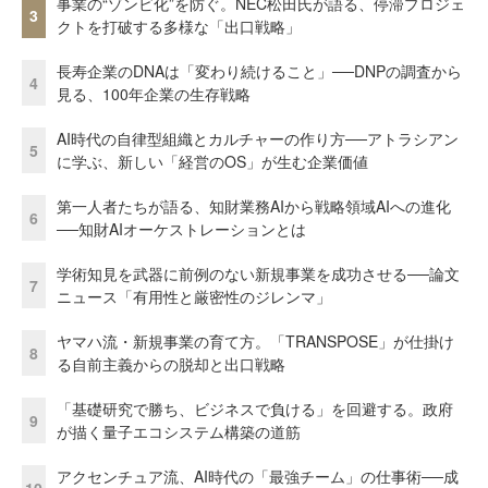
事業の“ゾンビ化”を防ぐ。NEC松田氏が語る、停滞プロジェ
3
クトを打破する多様な「出口戦略」
長寿企業のDNAは「変わり続けること」──DNPの調査から
4
見る、100年企業の生存戦略
AI時代の自律型組織とカルチャーの作り方──アトラシアン
5
に学ぶ、新しい「経営のOS」が生む企業価値
第一人者たちが語る、知財業務AIから戦略領域AIへの進化
6
──知財AIオーケストレーションとは
学術知見を武器に前例のない新規事業を成功させる──論文
7
ニュース「有用性と厳密性のジレンマ」
ヤマハ流・新規事業の育て方。「TRANSPOSE」が仕掛け
8
る自前主義からの脱却と出口戦略
「基礎研究で勝ち、ビジネスで負ける」を回避する。政府
9
が描く量子エコシステム構築の道筋
アクセンチュア流、AI時代の「最強チーム」の仕事術──成
10