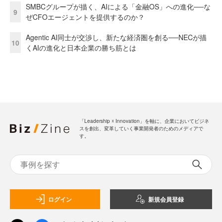
SMBCグループが描く、AIによる「金融OS」への進化──な
9
ぜCFOエージェントを提供するのか？
Agentic AI同士が交渉し、新たな経済圏を創る──NECが描
10
くAIの進化と日本企業の勝ち筋とは
「Leadership ☓ Innovation」を軸に、企業においてビジネ
スを創出、変革していく事業開発者のためのメディアで
す。
ログイン
新規会員登録