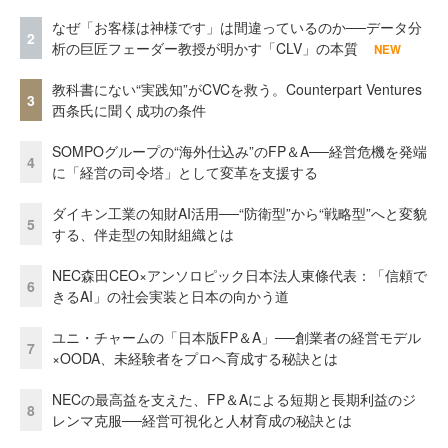
なぜ「お客様は神様です」は間違っているのか──データ分
2
析の巨匠フェーダー教授が明かす「CLV」の本質
NEW
教科書にない“実践知”がCVCを救う。Counterpart Ventures
3
西条氏に聞く成功の条件
SOMPOグループの“海外仕込み”のFP＆A──経営危機を発端
4
に「経営の司令塔」として変革を支援する
ダイキン工業の知財AI活用──“防衛型”から“戦略型”へと変貌
5
する、伴走型の知財組織とは
NEC森田CEO×アンソロピック日本法人東條代表：「信頼で
6
きるAI」の社会実装と日本の向かう道
ユニ・チャームの「日本版FP＆A」──創業者の経営モデル
7
×OODA、未経験者をプロへ育成する秘訣とは
NECの最高益を支えた、FP＆Aによる短期と長期利益のジ
8
レンマ克服──経営可視化と人材育成の秘訣とは