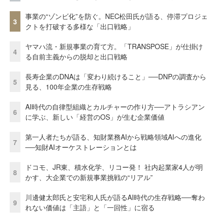
事業の“ゾンビ化”を防ぐ。NEC松田氏が語る、停滞プロジェ
3
クトを打破する多様な「出口戦略」
ヤマハ流・新規事業の育て方。「TRANSPOSE」が仕掛け
4
る自前主義からの脱却と出口戦略
長寿企業のDNAは「変わり続けること」──DNPの調査から
5
見る、100年企業の生存戦略
AI時代の自律型組織とカルチャーの作り方──アトラシアン
6
に学ぶ、新しい「経営のOS」が生む企業価値
第一人者たちが語る、知財業務AIから戦略領域AIへの進化
7
──知財AIオーケストレーションとは
ドコモ、JR東、積水化学、リコー発！ 社内起業家4人が明
8
かす、大企業での新規事業挑戦の“リアル”
川邊健太郎氏と安宅和人氏が語るAI時代の生存戦略──奪わ
9
れない価値は「主語」と「一回性」に宿る