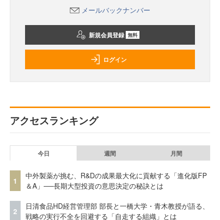
メールバックナンバー
新規会員登録
無料
ログイン
アクセスランキング
今日
週間
月間
中外製薬が挑む、R&Dの成果最大化に貢献する「進化版FP
1
＆A」──長期大型投資の意思決定の秘訣とは
日清食品HD経営管理部 部長と一橋大学・青木教授が語る、
2
戦略の実行不全を回避する「自走する組織」とは