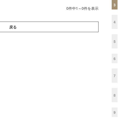
3
0件中1～0件を表示
4
戻る
5
6
7
8
9