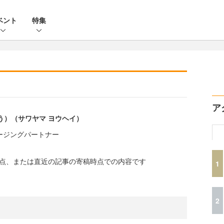
ベント
特集
ア
う）（サワヤマ ヨウヘイ）
n マネージングパートナー
時点、または直近の記事の寄稿時点での内容です
1
2