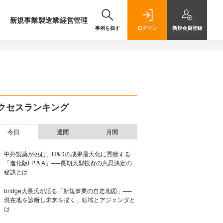
新規事業
製造業
経営管理
事例を探す
ログイン
新規
会員登録
クセスランキング
今日
週間
月間
中外製薬が挑む、R&Dの成果最大化に貢献する
「進化版FP＆A」──長期大型投資の意思決定の
秘訣とは
bridge大長氏が語る「新規事業の自走地図」──
現在地を診断し未来を描く、領域とアジェンダと
は