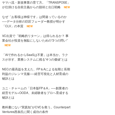
ヤマハ流・新規事業の育て方。「TRANSPOSE」
が仕掛ける自前主義からの脱却と出口戦略
NEW
なぜ「お客様は神様です」は間違っているのか
──データ分析の巨匠フェーダー教授が明かす
「CLV」の本質
NEW
VC出資で「戦略的リターン」は得られるか？ 事
業会社が投資を無駄にしないための“3つの問い”
NEW
「AIで作れるからSaaSは不要」は本当か。ラク
スが示す、業務システムに残る“4つの価値”とは
NECの最高益を支えた、FP＆Aによる短期と長期
利益のジレンマ克服──経営可視化と人材育成の
秘訣とは
ユニ・チャームの「日本版FP＆A」──創業者の
経営モデル×OODA、未経験者をプロへ育成する
秘訣とは
教科書にない“実践知”がCVCを救う。Counterpart
Ventures西条氏に聞く成功の条件