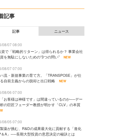
着記事
記事
ニュース
/08/07 08:00
出資で「戦略的リターン」は得られるか？ 事業会社
資を無駄にしないための“3つの問い”
NEW
/08/07 07:00
ハ流・新規事業の育て方。「TRANSPOSE」が仕
る自前主義からの脱却と出口戦略
NEW
/08/06 07:00
「お客様は神様です」は間違っているのか──デー
析の巨匠フェーダー教授が明かす「CLV」の本質
EW
/08/05 07:00
製薬が挑む、R&Dの成果最大化に貢献する「進化
P＆A」──長期大型投資の意思決定の秘訣とは