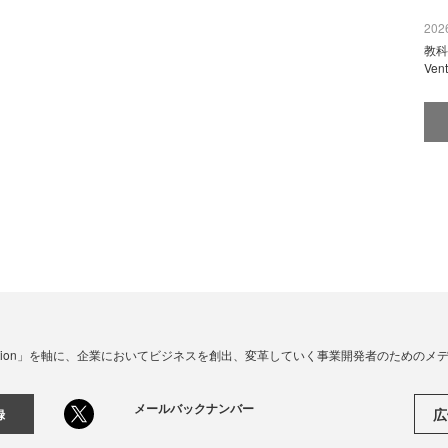
2026
教科
Ve
☓ Innovation」を軸に、企業においてビジネスを創出、変革していく事業開発者のための
メールバックナンバー
広
録