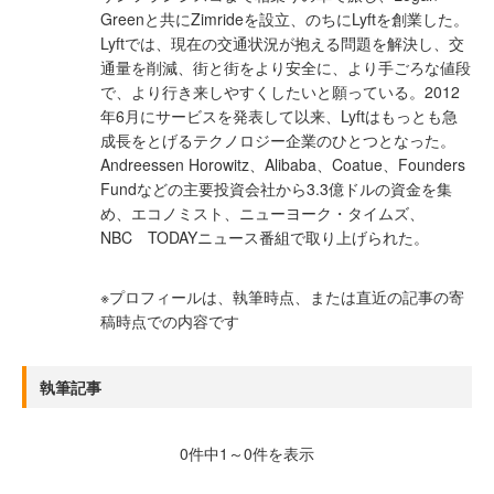
Greenと共にZimrideを設立、のちにLyftを創業した。
Lyftでは、現在の交通状況が抱える問題を解決し、交
通量を削減、街と街をより安全に、より手ごろな値段
で、より行き来しやすくしたいと願っている。2012
年6月にサービスを発表して以来、Lyftはもっとも急
成長をとげるテクノロジー企業のひとつとなった。
Andreessen Horowitz、Alibaba、Coatue、Founders
Fundなどの主要投資会社から3.3億ドルの資金を集
め、エコノミスト、ニューヨーク・タイムズ、
NBC TODAYニュース番組で取り上げられた。
※プロフィールは、執筆時点、または直近の記事の寄
稿時点での内容です
執筆記事
0件中1～0件を表示