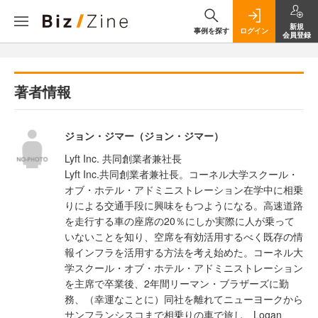
新規
事例を探す
ログイン
会員登録
著者情報
ジョン・ジマー（ジョン・ジマー）
Lyft Inc. 共同創業者兼社長
Lyft Inc.共同創業者兼社長。コーネル大学スクール・
オブ・ホテル・アドミニストレーション在学中に相乗
りによる交通手段に興味をもつようになる。高速道路
を走行する車の座席の20％にしか実際に人が乗って
いないことを知り、空席を有効活用するべく既存の情
報インフラを活用する方法を考え始めた。コーネル大
学スクール・オブ・ホテル・アドミニストレーション
を主席で卒業後、2年間リーマン・ブラザーズに勤
務、（幸運なことに）同社を離れてニューヨークから
サンフランシスコまで相乗りの車で旅し、Logan