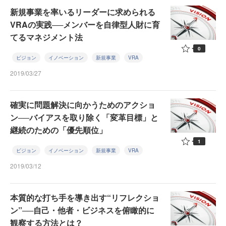
新規事業を率いるリーダーに求められる
VRAの実践──メンバーを自律型人財に育
てるマネジメント法
0
ビジョン
イノベーション
新規事業
VRA
2019/03/27
確実に問題解決に向かうためのアクショ
ン──バイアスを取り除く「変革目標」と
継続のための「優先順位」
1
ビジョン
イノベーション
新規事業
VRA
2019/03/12
本質的な打ち手を導き出す“リフレクショ
ン”──自己・他者・ビジネスを俯瞰的に
観察する方法とは？