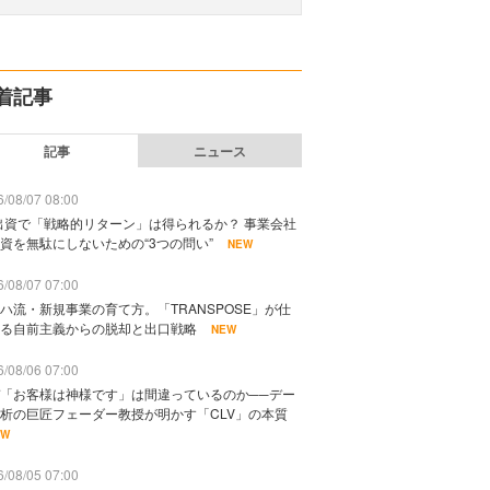
着記事
記事
ニュース
/08/07 08:00
出資で「戦略的リターン」は得られるか？ 事業会社
資を無駄にしないための“3つの問い”
NEW
/08/07 07:00
ハ流・新規事業の育て方。「TRANSPOSE」が仕
る自前主義からの脱却と出口戦略
NEW
/08/06 07:00
「お客様は神様です」は間違っているのか──デー
析の巨匠フェーダー教授が明かす「CLV」の本質
EW
/08/05 07:00