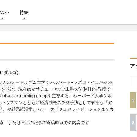
ベント
特集
ア
 ヒダルゴ）
メリカのノートルダム大学でアルバート=ラズロ・バラバシの
を取得。現在はマサチューセッツ工科大学(MIT)准教授で
lective learning groupを主導する。ハーバード大学ケネ
1
・ハウスマンとともに経済成長の予測手法として有用な「経
を開発、複雑系経済学からデータビジュアライゼーションまで多
時点、または直近の記事の寄稿時点での内容です
2