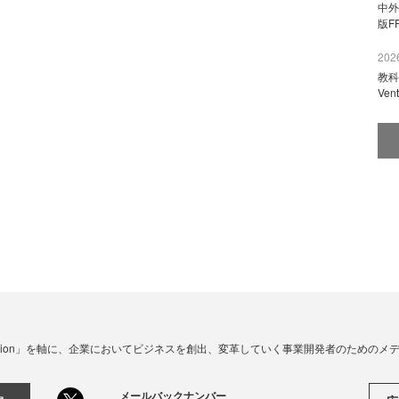
中外
版F
2026
教科
Ve
☓ Innovation」を軸に、企業においてビジネスを創出、変革していく事業開発者のための
メールバックナンバー