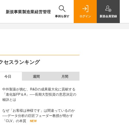
新規事業
製造業
経営管理
事例を探す
ログイン
新規
会員登録
クセスランキング
今日
週間
月間
中外製薬が挑む、R&Dの成果最大化に貢献する
「進化版FP＆A」──長期大型投資の意思決定の
秘訣とは
なぜ「お客様は神様です」は間違っているのか
──データ分析の巨匠フェーダー教授が明かす
「CLV」の本質
NEW