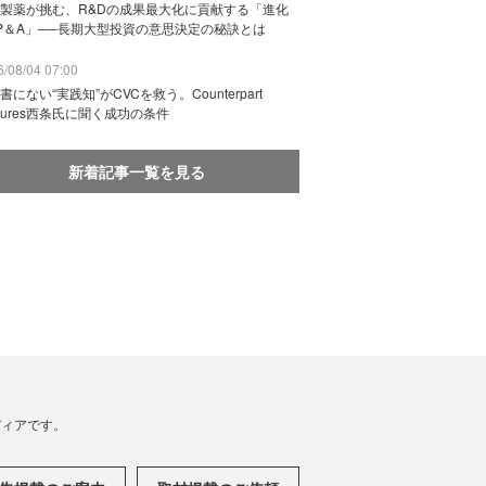
製薬が挑む、R&Dの成果最大化に貢献する「進化
P＆A」──長期大型投資の意思決定の秘訣とは
/08/04 07:00
書にない“実践知”がCVCを救う。Counterpart
ntures西条氏に聞く成功の条件
新着記事一覧を見る
メディアです。