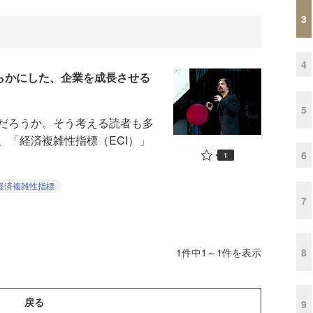
3
4
明らかにした、企業を成長させる
5
だろうか。そう考える読者も多
、「経済複雑性指標（ECI）」
6
1
経済複雑性指標
7
8
1件中1～1件を表示
戻る
9