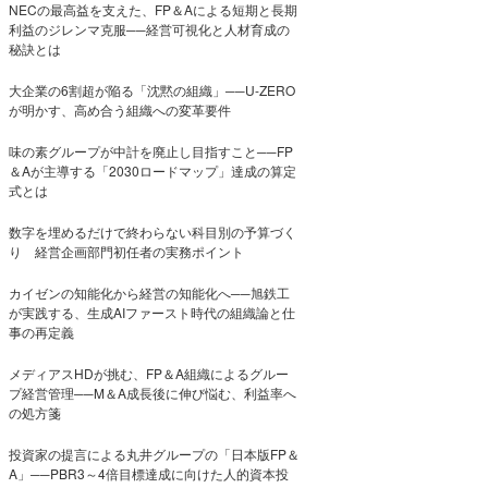
NECの最高益を支えた、FP＆Aによる短期と長期
利益のジレンマ克服──経営可視化と人材育成の
秘訣とは
大企業の6割超が陥る「沈黙の組織」──U-ZERO
が明かす、高め合う組織への変革要件
味の素グループが中計を廃止し目指すこと──FP
＆Aが主導する「2030ロードマップ」達成の算定
式とは
数字を埋めるだけで終わらない科目別の予算づく
り 経営企画部門初任者の実務ポイント
カイゼンの知能化から経営の知能化へ──旭鉄工
が実践する、生成AIファースト時代の組織論と仕
事の再定義
メディアスHDが挑む、FP＆A組織によるグルー
プ経営管理──M＆A成長後に伸び悩む、利益率へ
の処方箋
投資家の提言による丸井グループの「日本版FP＆
A」──PBR3～4倍目標達成に向けた人的資本投