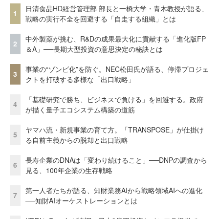
日清食品HD経営管理部 部長と一橋大学・青木教授が語る、
1
戦略の実行不全を回避する「自走する組織」とは
中外製薬が挑む、R&Dの成果最大化に貢献する「進化版FP
2
＆A」──長期大型投資の意思決定の秘訣とは
事業の“ゾンビ化”を防ぐ。NEC松田氏が語る、停滞プロジェ
3
クトを打破する多様な「出口戦略」
「基礎研究で勝ち、ビジネスで負ける」を回避する。政府
4
が描く量子エコシステム構築の道筋
ヤマハ流・新規事業の育て方。「TRANSPOSE」が仕掛け
5
る自前主義からの脱却と出口戦略
長寿企業のDNAは「変わり続けること」──DNPの調査から
6
見る、100年企業の生存戦略
第一人者たちが語る、知財業務AIから戦略領域AIへの進化
7
──知財AIオーケストレーションとは