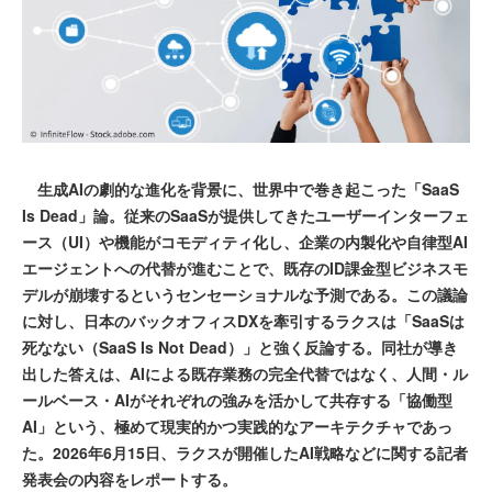
生成AIの劇的な進化を背景に、世界中で巻き起こった「SaaS
Is Dead」論。従来のSaaSが提供してきたユーザーインターフェ
ース（UI）や機能がコモディティ化し、企業の内製化や自律型AI
エージェントへの代替が進むことで、既存のID課金型ビジネスモ
デルが崩壊するというセンセーショナルな予測である。この議論
に対し、日本のバックオフィスDXを牽引するラクスは「SaaSは
死なない（SaaS Is Not Dead）」と強く反論する。同社が導き
出した答えは、AIによる既存業務の完全代替ではなく、人間・ル
ールベース・AIがそれぞれの強みを活かして共存する「協働型
AI」という、極めて現実的かつ実践的なアーキテクチャであっ
た。2026年6月15日、ラクスが開催したAI戦略などに関する記者
発表会の内容をレポートする。