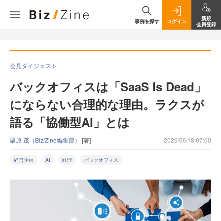
新規
事例を探す
ログイン
会員登録
会見ダイジェスト
バックオフィスは「SaaS Is Dead」
にならない合理的な理由。ラクスが
語る「協働型AI」とは
栗原 茂（Biz/Zine編集部）
[著]
2026/06/18 07:00
経営企画
AI
経理
バックオフィス