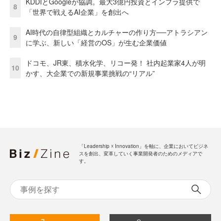
KDDIとGoogleが協調。最大3億円投資とインフラ提供で
8
「世界で戦えるAI企業」を創出へ
AI時代の自律型組織とカルチャーの作り方──アトラシアン
9
に学ぶ、新しい「経営のOS」が生む企業価値
ドコモ、JR東、積水化学、リコー発！ 社内起業家4人が明
10
かす、大企業での新規事業挑戦の“リアル”
「Leadership ☓ Innovation」を軸に、企業においてビジネ
スを創出、変革していく事業開発者のためのメディアで
す。