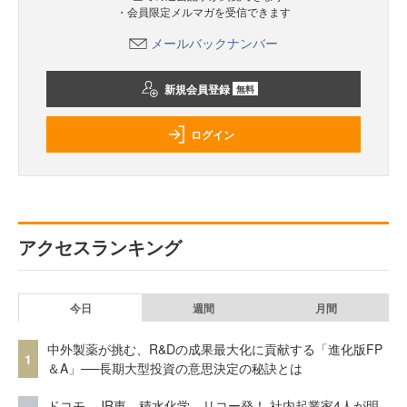
・会員限定メルマガを受信できます
メールバックナンバー
新規会員登録
無料
ログイン
アクセスランキング
今日
週間
月間
中外製薬が挑む、R&Dの成果最大化に貢献する「進化版FP
1
＆A」──長期大型投資の意思決定の秘訣とは
ドコモ、JR東、積水化学、リコー発！ 社内起業家4人が明