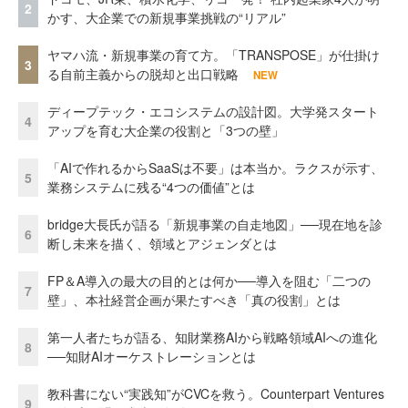
2
かす、大企業での新規事業挑戦の“リアル”
ヤマハ流・新規事業の育て方。「TRANSPOSE」が仕掛け
3
る自前主義からの脱却と出口戦略
NEW
ディープテック・エコシステムの設計図。大学発スタート
4
アップを育む大企業の役割と「3つの壁」
「AIで作れるからSaaSは不要」は本当か。ラクスが示す、
5
業務システムに残る“4つの価値”とは
bridge大長氏が語る「新規事業の自走地図」──現在地を診
6
断し未来を描く、領域とアジェンダとは
FP＆A導入の最大の目的とは何か──導入を阻む「二つの
7
壁」、本社経営企画が果たすべき「真の役割」とは
第一人者たちが語る、知財業務AIから戦略領域AIへの進化
8
──知財AIオーケストレーションとは
教科書にない“実践知”がCVCを救う。Counterpart Ventures
9