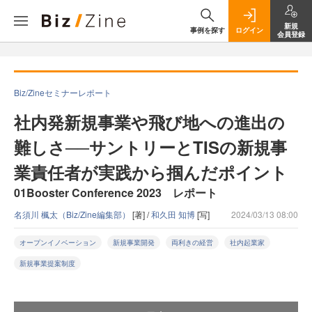
新規
事例を探す
ログイン
会員登録
Biz/Zineセミナーレポート
社内発新規事業や飛び地への進出の
難しさ──サントリーとTISの新規事
業責任者が実践から掴んだポイント
01Booster Conference 2023 レポート
名須川 楓太（Biz/Zine編集部）
[著] /
和久田 知博
[写]
2024/03/13 08:00
オープンイノベーション
新規事業開発
両利きの経営
社内起業家
新規事業提案制度