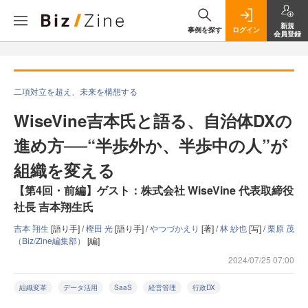
新規
事例を探す
ログイン
会員登録
二項対立を超え、未来を構想する
WiseVine吉本氏と語る、自治体DXの
進め方──“半歩外か、半歩中の人”が
組織を変える
【第4回・前編】ゲスト：株式会社 WiseVine 代表取締役
社長 吉本翔生氏
吉本 翔生
[語り手] /
樫田 光
[語り手] /
やつづかえり
[著] /
林 紗也
[写] /
栗原 茂
（Biz/Zine編集部）
[編]
2024/07/25 07:00
組織変革
データ活用
SaaS
経営管理
行政DX