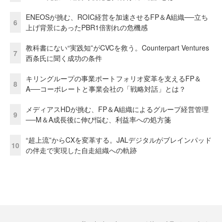
ENEOSが挑む、ROIC経営を加速させるFP＆A組織──立ち
6
上げ背景にあったPBR1倍割れの危機感
教科書にない“実践知”がCVCを救う。Counterpart Ventures
7
西条氏に聞く成功の条件
キリングループの事業ポートフォリオ変革を支えるFP＆
8
A──コーポレートと事業会社の「戦略対話」とは？
メディアスHDが挑む、FP＆A組織によるグループ経営管理
9
──M＆A成長後に伸び悩む、利益率への処方箋
“超上流”からCXを変革する。JALデジタルがブレインパッド
10
の伴走で実現した自走組織への軌跡