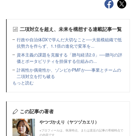
二項対立を超え、未来を構想する連載記事一覧
行政や自治体DXで学んだ大切なこと──大規模組織で抵
抗勢力を作らず、1.1倍の進化で変革を...
資本主義の課題を克服する「贈与経済2.0」──贈与の評
価とポータビリティを担保する仕組みの...
計画性か偶発性か、ゾンビかPMFか──事業とチームの
二項対立を打ち破る
もっと読む
この記事の著者
やつづかえり（ヤツヅカエリ）
※プロフィールは、執筆時点、または直近の記事の寄稿時点で
の内容です