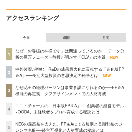
アクセスランキング
今日
週間
月間
なぜ「お客様は神様です」は間違っているのか──データ分
1
析の巨匠フェーダー教授が明かす「CLV」の本質
NEW
中外製薬が挑む、R&Dの成果最大化に貢献する「進化版FP
2
＆A」──長期大型投資の意思決定の秘訣とは
NEW
なぜ花王の経理パーソンは事業参謀になれるのか──FP＆A
3
機能の再定義、タフアサインメントでの人材育成
ユニ・チャームの「日本版FP＆A」──創業者の経営モデル
4
×OODA、未経験者をプロへ育成する秘訣とは
NECの最高益を支えた、FP＆Aによる短期と長期利益のジ
5
レンマ克服──経営可視化と人材育成の秘訣とは