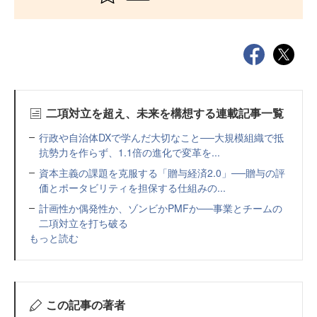
二項対立を超え、未来を構想する連載記事一覧
行政や自治体DXで学んだ大切なこと──大規模組織で抵
抗勢力を作らず、1.1倍の進化で変革を...
資本主義の課題を克服する「贈与経済2.0」──贈与の評
価とポータビリティを担保する仕組みの...
計画性か偶発性か、ゾンビかPMFか──事業とチームの
二項対立を打ち破る
もっと読む
この記事の著者