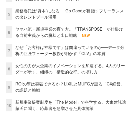
業務委託は“資本”になる──Go Goodが目指すフリーランス
5
のタレントプール活用
ヤマハ流・新規事業の育て方。「TRANSPOSE」が仕掛け
6
る自前主義からの脱却と出口戦略
NEW
なぜ「お客様は神様です」は間違っているのか──データ分
7
析の巨匠フェーダー教授が明かす「CLV」の本質
女性の力が大企業のイノベーションを加速する。4人のリー
8
ダーが示す、組織の「構造的な壁」の壊し方
ROIの壁は突破できるか？LIXILとMUFGが語る「CX経営」
9
の課題と挑戦
新規事業提案制度を「The Model」で科学する。大東建託遠
10
藤氏に聞く、応募者を急増させた具体施策