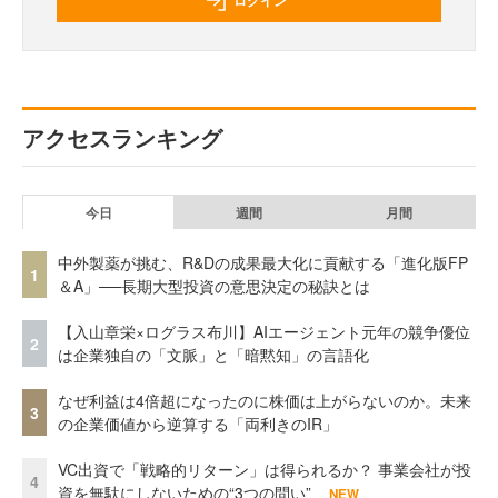
ログイン
アクセスランキング
今日
週間
月間
中外製薬が挑む、R&Dの成果最大化に貢献する「進化版FP
1
＆A」──長期大型投資の意思決定の秘訣とは
【入山章栄×ログラス布川】AIエージェント元年の競争優位
2
は企業独自の「文脈」と「暗黙知」の言語化
なぜ利益は4倍超になったのに株価は上がらないのか。未来
3
の企業価値から逆算する「両利きのIR」
VC出資で「戦略的リターン」は得られるか？ 事業会社が投
4
資を無駄にしないための“3つの問い”
NEW