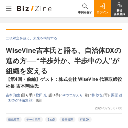
新規
事例を探す
ログイン
会員登録
二項対立を超え、未来を構想する
WiseVine吉本氏と語る、自治体DXの
進め方──“半歩外か、半歩中の人”が
組織を変える
【第4回・前編】ゲスト：株式会社 WiseVine 代表取締役
社長 吉本翔生氏
吉本 翔生
[語り手] /
樫田 光
[語り手] /
やつづかえり
[著] /
林 紗也
[写] /
栗原 茂
（Biz/Zine編集部）
[編]
2024/07/25 07:00
組織変革
データ活用
SaaS
経営管理
行政DX