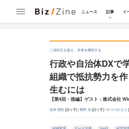
ニュース
記事
イ
二項対立を超え、未来を構想する
行政や自治体DXで
組織で抵抗勢力を作
生むには
【第4回・後編】ゲスト：株式会社 Wis
吉本 翔生
[語り手] /
樫田 光
[語り手] /
やつづかえり
組織変革
データ活用
SaaS
経営管