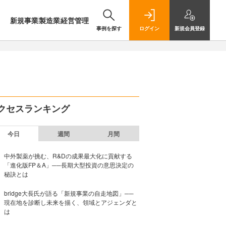
新規事業
製造業
経営管理
事例を探す
ログイン
新規
会員登録
クセスランキング
今日
週間
月間
中外製薬が挑む、R&Dの成果最大化に貢献する
「進化版FP＆A」──長期大型投資の意思決定の
秘訣とは
bridge大長氏が語る「新規事業の自走地図」──
現在地を診断し未来を描く、領域とアジェンダと
は