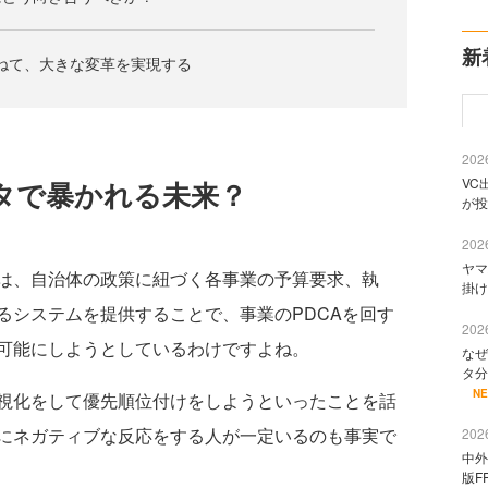
新
重ねて、大きな変革を実現する
2026
VC
タで暴かれる未来？
が投
2026
ヤマ
は、自治体の政策に紐づく各事業の予算要求、執
掛け
るシステムを提供することで、事業のPDCAを回す
2026
可能にしようとしているわけですよね。
なぜ
タ分
N
視化をして優先順位付けをしようといったことを話
にネガティブな反応をする人が一定いるのも事実で
2026
中外
版F