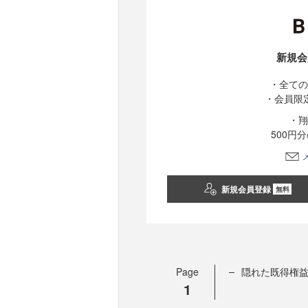
新規会
・全ての
・会員限
・翔
500円
新規会員登録
無料
Page
隠れた既得権
1