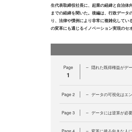
生代表取締役社長に、起業の経緯と自治体向けの
までの経緯を聞いた。後編は、行政データの
り、法律や慣例により非常に複雑化してい
の変革にも通じるイノベーション実現のセ
Page
隠れた既得権益がデ
1
Page
2
データの可視化はエ
Page
3
データには逆算が必
Page
4
変革に後ろ向きな人