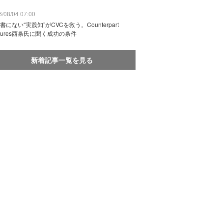
/08/04 07:00
書にない“実践知”がCVCを救う。Counterpart
ntures西条氏に聞く成功の条件
新着記事一覧を見る