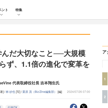
ベント
特集
学んだ大切なこと──大規模
ア
らず、1.1倍の進化で変革を
1
eVine 代表取締役社長 吉本翔生氏
[著] /
林 紗也
[写] /
栗原 茂（Biz/Zine編集部）
[編]
2024/07/26 07:00
2
理
行政DX