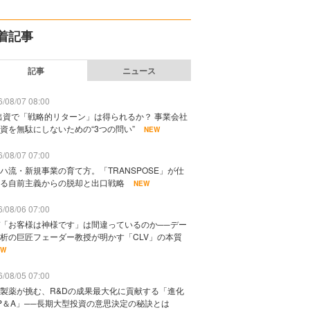
着記事
記事
ニュース
/08/07 08:00
出資で「戦略的リターン」は得られるか？ 事業会社
資を無駄にしないための“3つの問い”
NEW
/08/07 07:00
ハ流・新規事業の育て方。「TRANSPOSE」が仕
る自前主義からの脱却と出口戦略
NEW
/08/06 07:00
「お客様は神様です」は間違っているのか──デー
析の巨匠フェーダー教授が明かす「CLV」の本質
EW
/08/05 07:00
製薬が挑む、R&Dの成果最大化に貢献する「進化
P＆A」──長期大型投資の意思決定の秘訣とは