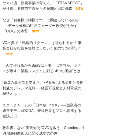
ヤマハ流・新規事業の育て方。「TRANSPOSE」
が仕掛ける自前主義からの脱却と出口戦略
NEW
なぜ「お客様は神様です」は間違っているのか
──データ分析の巨匠フェーダー教授が明かす
「CLV」の本質
NEW
VC出資で「戦略的リターン」は得られるか？ 事
業会社が投資を無駄にしないための“3つの問い”
NEW
「AIで作れるからSaaSは不要」は本当か。ラク
スが示す、業務システムに残る“4つの価値”とは
NECの最高益を支えた、FP＆Aによる短期と長期
利益のジレンマ克服──経営可視化と人材育成の
秘訣とは
ユニ・チャームの「日本版FP＆A」──創業者の
経営モデル×OODA、未経験者をプロへ育成する
秘訣とは
教科書にない“実践知”がCVCを救う。Counterpart
Ventures西条氏に聞く成功の条件