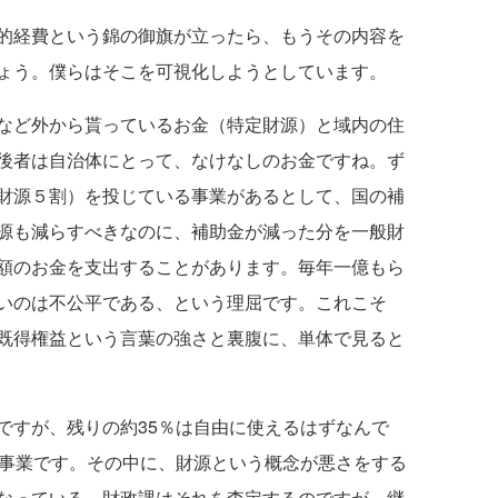
的経費という錦の御旗が立ったら、もうその内容を
ょう。僕らはそこを可視化しようとしています。
など外から貰っているお金（特定財源）と域内の住
後者は自治体にとって、なけなしのお金ですね。ず
財源５割）を投じている事業があるとして、国の補
源も減らすべきなのに、補助金が減った分を一般財
額のお金を支出することがあります。毎年一億もら
いのは不公平である、という理屈です。これこそ
既得権益という言葉の強さと裏腹に、単体で見ると
ですが、残りの約35％は自由に使えるはずなんで
な事業です。その中に、財源という概念が悪さをする
なっている。財政課はそれを査定するのですが、継