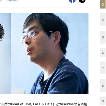
3
4
5
6
7
8
9
 of Unit, Fact ＆ Data）がWiseVineの吉本翔