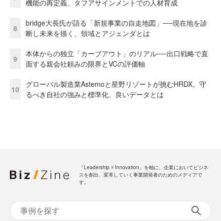
機能の再定義、タフアサインメントでの人材育成
bridge大長氏が語る「新規事業の自走地図」──現在地を診
8
断し未来を描く、領域とアジェンダとは
本体からの独立「カーブアウト」のリアル──出口戦略で直
9
面する親会社頼みの限界とVCの評価軸
グローバル製造業Astemoと星野リゾートが挑むHRDX。守
10
るべき自社の強みと標準化、良いデータとは
「Leadership ☓ Innovation」を軸に、企業においてビジネ
スを創出、変革していく事業開発者のためのメディアで
す。