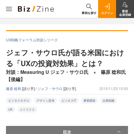
新規
事例を探す
ログイン
会員登録
UX戦略フォーラム対談シリーズ
ジェフ・サウロ氏が語る米国におけ
る「UXの投資対効果」とは？
対談：Measuring U ジェフ・サウロ氏 × 篠原 稔和氏
【後編】
篠原 稔和
[語り手] /
ジェフ・サウロ
[語り手]
2015/11/25 15:00
ビジネスモデル
デザイン思考
ビジネスIT
事業開発
企業戦略
UX
メトリクス
目次