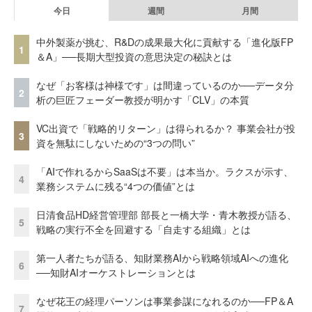
今日
週間
月間
中外製薬が挑む、R&Dの成果最大化に貢献する「進化版FP
1
＆A」──長期大型投資の意思決定の秘訣とは
なぜ「お客様は神様です」は間違っているのか──データ分
2
析の巨匠フェーダー教授が明かす「CLV」の本質
VC出資で「戦略的リターン」は得られるか？ 事業会社が投
3
資を無駄にしないための“3つの問い”
「AIで作れるからSaaSは不要」は本当か。ラクスが示す、
4
業務システムに残る“4つの価値”とは
日清食品HD経営管理部 部長と一橋大学・青木教授が語る、
5
戦略の実行不全を回避する「自走する組織」とは
第一人者たちが語る、知財業務AIから戦略領域AIへの進化
6
──知財AIオーケストレーションとは
なぜ花王の経理パーソンは事業参謀になれるのか──FP＆A
7