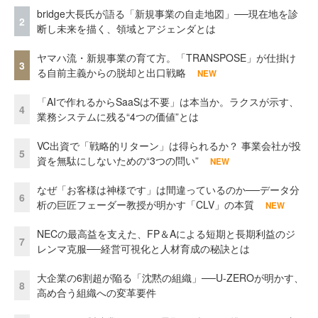
bridge大長氏が語る「新規事業の自走地図」──現在地を診
2
断し未来を描く、領域とアジェンダとは
ヤマハ流・新規事業の育て方。「TRANSPOSE」が仕掛け
3
る自前主義からの脱却と出口戦略
NEW
「AIで作れるからSaaSは不要」は本当か。ラクスが示す、
4
業務システムに残る“4つの価値”とは
VC出資で「戦略的リターン」は得られるか？ 事業会社が投
5
資を無駄にしないための“3つの問い”
NEW
なぜ「お客様は神様です」は間違っているのか──データ分
6
析の巨匠フェーダー教授が明かす「CLV」の本質
NEW
NECの最高益を支えた、FP＆Aによる短期と長期利益のジ
7
レンマ克服──経営可視化と人材育成の秘訣とは
大企業の6割超が陥る「沈黙の組織」──U-ZEROが明かす、
8
高め合う組織への変革要件