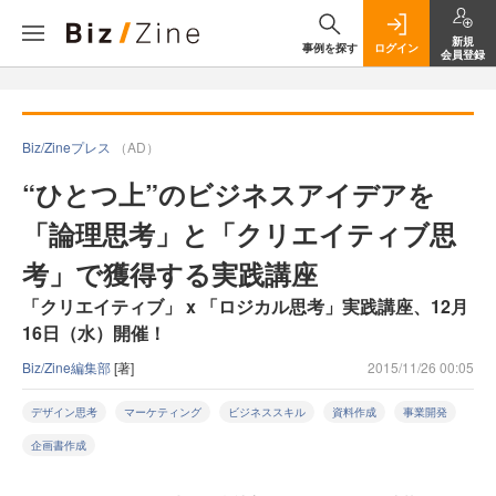
新規
事例を探す
ログイン
会員登録
Biz/Zineプレス
（AD）
“ひとつ上”のビジネスアイデアを
「論理思考」と「クリエイティブ思
考」で獲得する実践講座
「クリエイティブ」 x 「ロジカル思考」実践講座、12月
16日（水）開催！
Biz/Zine編集部
[著]
2015/11/26 00:05
デザイン思考
マーケティング
ビジネススキル
資料作成
事業開発
企画書作成