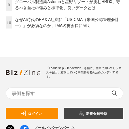
グローバル製造業Astemoと星野リゾートが挑むHRDX。守
9
るべき自社の強みと標準化、良いデータとは
なぜAI時代のFP＆A組織に「US-CMA（米国公認管理会計
10
士）」が必須なのか。IMA名誉会長に聞く
「Leadership ☓ Innovation」を軸に、企業においてビジネ
スを創出、変革していく事業開発者のためのメディアで
す。
ログイン
新規会員登録
メールバックナンバー