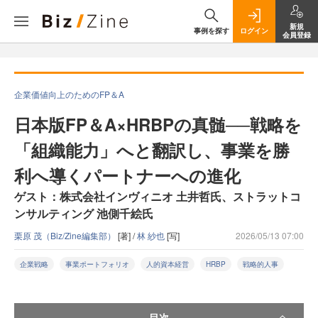
新規
事例を探す
ログイン
会員登録
企業価値向上のためのFP＆A
日本版FP＆A×HRBPの真髄──戦略を
「組織能力」へと翻訳し、事業を勝
利へ導くパートナーへの進化
ゲスト：株式会社インヴィニオ 土井哲氏、ストラットコ
ンサルティング 池側千絵氏
栗原 茂（Biz/Zine編集部）
[著] /
林 紗也
[写]
2026/05/13 07:00
企業戦略
事業ポートフォリオ
人的資本経営
HRBP
戦略的人事
目次