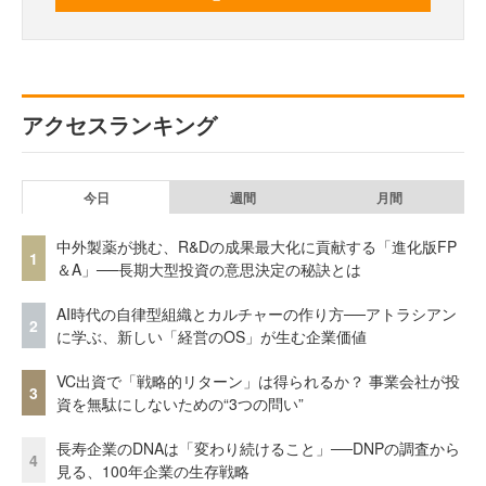
アクセスランキング
今日
週間
月間
中外製薬が挑む、R&Dの成果最大化に貢献する「進化版FP
1
＆A」──長期大型投資の意思決定の秘訣とは
AI時代の自律型組織とカルチャーの作り方──アトラシアン
2
に学ぶ、新しい「経営のOS」が生む企業価値
VC出資で「戦略的リターン」は得られるか？ 事業会社が投
3
資を無駄にしないための“3つの問い”
長寿企業のDNAは「変わり続けること」──DNPの調査から
4
見る、100年企業の生存戦略