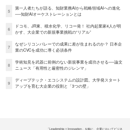
第一人者たちが語る、知財業務AIから戦略領域AIへの進化
5
──知財AIオーケストレーションとは
ドコモ、JR東、積水化学、リコー発！ 社内起業家4人が明
6
かす、大企業での新規事業挑戦の“リアル”
なぜシリコンバレーでの成果に差が生まれるのか？ 日本企
7
業のCVCを成功に導く必須条件
学術知見を武器に前例のない新規事業を成功させる──論文
8
ニュース「有用性と厳密性のジレンマ」
ディープテック・エコシステムの設計図。大学発スタート
9
アップを育む大企業の役割と「3つの壁」
「Leadership ☓ Innovation」を軸に、企業においてビジネ