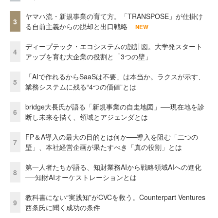
ヤマハ流・新規事業の育て方。「TRANSPOSE」が仕掛け
3
る自前主義からの脱却と出口戦略
NEW
ディープテック・エコシステムの設計図。大学発スタート
4
アップを育む大企業の役割と「3つの壁」
「AIで作れるからSaaSは不要」は本当か。ラクスが示す、
5
業務システムに残る“4つの価値”とは
bridge大長氏が語る「新規事業の自走地図」──現在地を診
6
断し未来を描く、領域とアジェンダとは
FP＆A導入の最大の目的とは何か──導入を阻む「二つの
7
壁」、本社経営企画が果たすべき「真の役割」とは
第一人者たちが語る、知財業務AIから戦略領域AIへの進化
8
──知財AIオーケストレーションとは
教科書にない“実践知”がCVCを救う。Counterpart Ventures
9
西条氏に聞く成功の条件