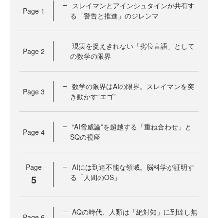
スレイマンとアインシュタインが共有す
Page
1
る「警告と推進」のジレンマ
現実を捉えきれない「劣位言語」として
Page
2
の数学の限界
数学の限界はAIの限界。スレイマンを突
Page
3
き動かす“エゴ”
“AI脅威論”を超越する「重ね合わせ」と
Page
4
SQの視座
Page
AIには到達不能な領域。脳科学が証明す
5
る「人間のOS」
AQの時代、人類は「絶対知」に到達し無
Page
6