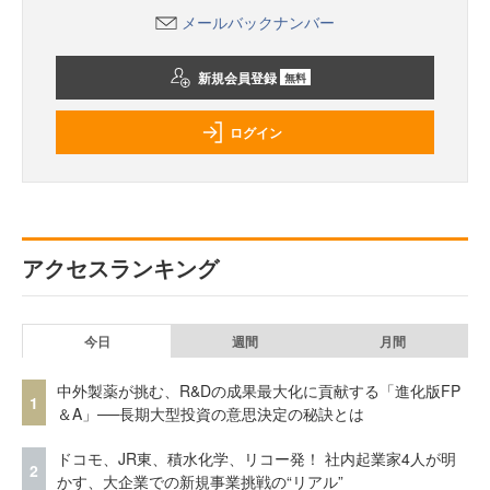
メールバックナンバー
新規会員登録
無料
ログイン
アクセスランキング
今日
週間
月間
中外製薬が挑む、R&Dの成果最大化に貢献する「進化版FP
1
＆A」──長期大型投資の意思決定の秘訣とは
ドコモ、JR東、積水化学、リコー発！ 社内起業家4人が明
2
かす、大企業での新規事業挑戦の“リアル”