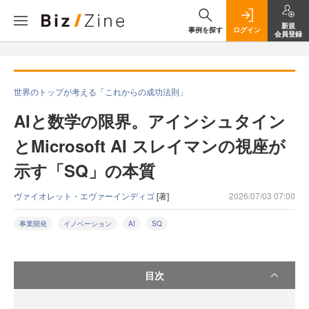
新規
事例を探す
ログイン
会員登録
世界のトップが考える「これからの成功法則」
AIと数学の限界。アインシュタイン
とMicrosoft AI スレイマンの視座が
示す「SQ」の本質
ヴァイオレット・エヴァーインディゴ
[著]
2026/07/03 07:00
事業開発
イノベーション
AI
SQ
目次