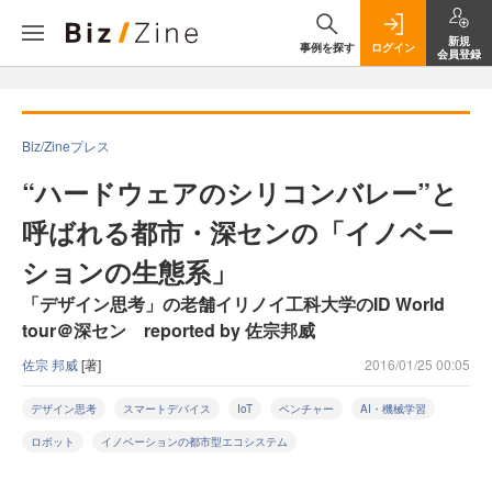
新規
事例を探す
ログイン
会員登録
Biz/Zineプレス
“ハードウェアのシリコンバレー”と
呼ばれる都市・深センの「イノベー
ションの生態系」
「デザイン思考」の老舗イリノイ工科大学のID World
tour＠深セン reported by 佐宗邦威
佐宗 邦威
[著]
2016/01/25 00:05
デザイン思考
スマートデバイス
IoT
ベンチャー
AI・機械学習
ロボット
イノベーションの都市型エコシステム