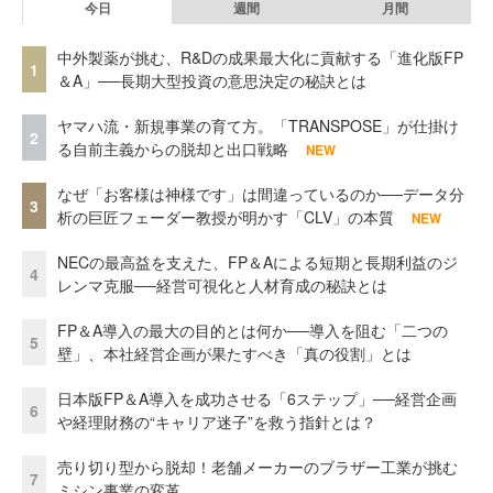
今日
週間
月間
中外製薬が挑む、R&Dの成果最大化に貢献する「進化版FP
1
＆A」──長期大型投資の意思決定の秘訣とは
ヤマハ流・新規事業の育て方。「TRANSPOSE」が仕掛け
2
る自前主義からの脱却と出口戦略
NEW
なぜ「お客様は神様です」は間違っているのか──データ分
3
析の巨匠フェーダー教授が明かす「CLV」の本質
NEW
NECの最高益を支えた、FP＆Aによる短期と長期利益のジ
4
レンマ克服──経営可視化と人材育成の秘訣とは
FP＆A導入の最大の目的とは何か──導入を阻む「二つの
5
壁」、本社経営企画が果たすべき「真の役割」とは
日本版FP＆A導入を成功させる「6ステップ」──経営企画
6
や経理財務の“キャリア迷子”を救う指針とは？
売り切り型から脱却！老舗メーカーのブラザー工業が挑む
7
ミシン事業の変革