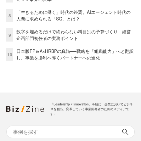
「生きるために働く」時代の終焉。AIエージェント時代の
8
人間に求められる「SQ」とは？
数字を埋めるだけで終わらない科目別の予算づくり 経営
9
企画部門初任者の実務ポイント
日本版FP＆A×HRBPの真髄──戦略を「組織能力」へと翻訳
10
し、事業を勝利へ導くパートナーへの進化
「Leadership ☓ Innovation」を軸に、企業においてビジネ
スを創出、変革していく事業開発者のためのメディアで
す。