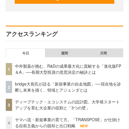
アクセスランキング
今日
週間
月間
中外製薬が挑む、R&Dの成果最大化に貢献する「進化版FP
1
＆A」──長期大型投資の意思決定の秘訣とは
bridge大長氏が語る「新規事業の自走地図」──現在地を診
2
断し未来を描く、領域とアジェンダとは
ディープテック・エコシステムの設計図。大学発スタート
3
アップを育む大企業の役割と「3つの壁」
ヤマハ流・新規事業の育て方。「TRANSPOSE」が仕掛け
4
る自前主義からの脱却と出口戦略
NEW