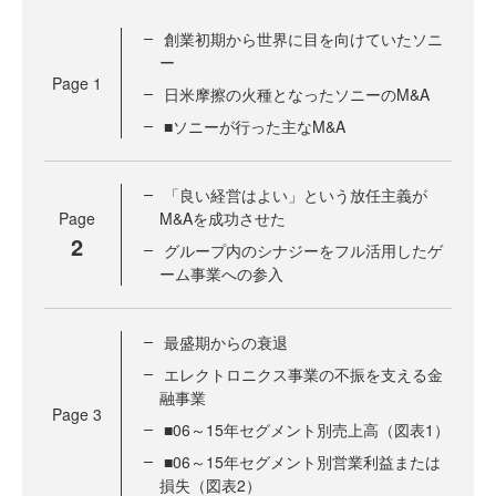
創業初期から世界に目を向けていたソニ
ー
Page
1
日米摩擦の火種となったソニーのM&A
■ソニーが行った主なM&A
「良い経営はよい」という放任主義が
Page
M&Aを成功させた
2
グループ内のシナジーをフル活用したゲ
ーム事業への参入
最盛期からの衰退
エレクトロニクス事業の不振を支える金
融事業
Page
3
■06～15年セグメント別売上高（図表1）
■06～15年セグメント別営業利益または
損失（図表2）