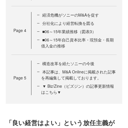
経済危機がソニーのM&Aを促す
分社化により経営転換を図る
Page
4
■06～15年業績推移（図表3）
■06～15年自己資本比率・現預金・長期
借入金の推移
構造改革を経たソニーの今後
本記事は、M&A Onlineに掲載された記事
Page
5
を再編集して掲載しております。
▼ Biz/Zine（ビズジン）の記事更新情報
はこちら▼
「良い経営はよい」という放任主義が