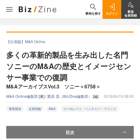
新規
事例を探す
ログイン
会員登録
【出張版】M&A Online
多くの革新的製品を生み出した名門
ソニーのM&Aの歴史とイメージセン
サー事業での復調
M&AアーカイブスVol.3 ソニー＜6758＞
M&A Online編集部
[著] /
栗原 茂（Biz/Zine編集部）
[編]
2016/04/19 08:00
事業開発
企業戦略
M&A
コーポレート・ベンチャー・ファンド
目次