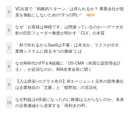
VC出資で「戦略的リターン」は得られるか？ 事業会社が投
5
資を無駄にしないための“3つの問い”
NEW
なぜ「お客様は神様です」は間違っているのか──データ分
6
析の巨匠フェーダー教授が明かす「CLV」の本質
「AIで作れるからSaaSは不要」は本当か。ラクスが示す、
7
業務システムに残る“4つの価値”とは
なぜAI時代のFP＆A組織に「US-CMA（米国公認管理会計
8
士）」が必須なのか。IMA名誉会長に聞く
【入山章栄×ログラス布川】AIエージェント元年の競争優位
9
は企業独自の「文脈」と「暗黙知」の言語化
なぜ利益は4倍超になったのに株価は上がらないのか。未来
10
の企業価値から逆算する「両利きのIR」