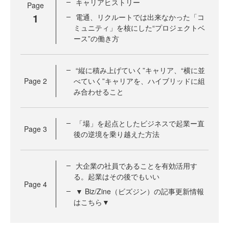
キャリアヒストリー
Page
1
電通、リクルートでは出来なかった「コ
ミュニティ」を核にした“プロジェクトベ
ース”の働き方
“縦に積み上げていく”キャリア、“横に並
Page
2
べていく”キャリアを、ハイブリッドに組
み合わせること
「場」を起点としたビジネスで起業ー直
Page
3
後の逆境を乗り越えた方法
大企業の社員であることを有効活用す
る。起業はその後でもいい
Page
4
▼ Biz/Zine（ビズジン）の記事更新情報
はこちら▼