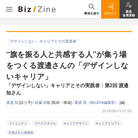
新規
事例を探す
ログイン
会員登録
「デザインしない」キャリアとその実践者
“旗を振る人と共感する人”が集う場
をつくる渡邉さんの「デザインしな
いキャリア」
「デザインしない」キャリアとその実践者：第2回 渡邉
知さん
渡邉 知
[語り手] /
佐藤 崇敏
[取材・構成] /
栗原 茂（Biz/Zine編集部）
[編]
2016/06/15 07:00
コミュニティ
ワークスタイル
キャリアデザイン
キャリアドリフト
計画された偶発性