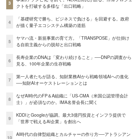
3
クトを打破する多様な「出口戦略」
「基礎研究で勝ち、ビジネスで負ける」を回避する。政府
4
が描く量子エコシステム構築の道筋
ヤマハ流・新規事業の育て方。「TRANSPOSE」が仕掛け
5
る自前主義からの脱却と出口戦略
長寿企業のDNAは「変わり続けること」──DNPの調査から
6
見る、100年企業の生存戦略
第一人者たちが語る、知財業務AIから戦略領域AIへの進化
7
──知財AIオーケストレーションとは
なぜAI時代のFP＆A組織に「US-CMA（米国公認管理会計
8
士）」が必須なのか。IMA名誉会長に聞く
KDDIとGoogleが協調。最大3億円投資とインフラ提供で
9
「世界で戦えるAI企業」を創出へ
AI時代の自律型組織とカルチャーの作り方──アトラシアン
10