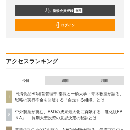
新規会員登録
無料
ログイン
アクセスランキング
今日
週間
月間
日清食品HD経営管理部 部長と一橋大学・青木教授が語る、
1
戦略の実行不全を回避する「自走する組織」とは
中外製薬が挑む、R&Dの成果最大化に貢献する「進化版FP
2
＆A」──長期大型投資の意思決定の秘訣とは
事業の“ゾンビ化”を防ぐ。NEC松田氏が語る、停滞プロジェ