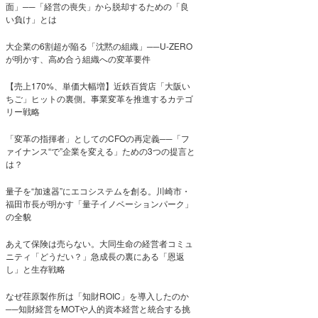
面」──「経営の喪失」から脱却するための「良
い負け」とは
大企業の6割超が陥る「沈黙の組織」──U-ZERO
が明かす、高め合う組織への変革要件
【売上170%、単価大幅増】近鉄百貨店「大阪い
ちご」ヒットの裏側。事業変革を推進するカテゴ
リー戦略
「変革の指揮者」としてのCFOの再定義──「フ
ァイナンス“で”企業を変える」ための3つの提言と
は？
量子を“加速器”にエコシステムを創る。川崎市・
福田市長が明かす「量子イノベーションパーク」
の全貌
あえて保険は売らない。大同生命の経営者コミュ
ニティ「どうだい？」急成長の裏にある「恩返
し」と生存戦略
なぜ荏原製作所は「知財ROIC」を導入したのか
──知財経営をMOTや人的資本経営と統合する挑