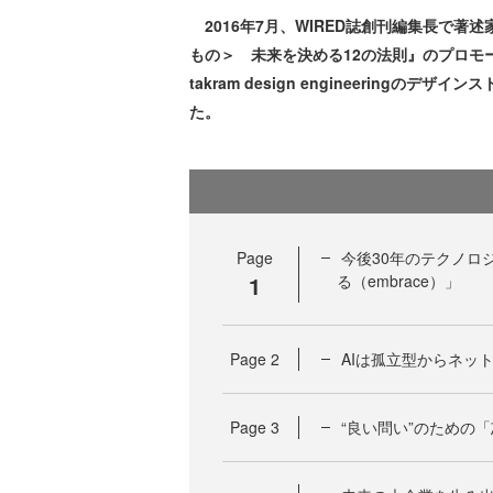
2016年7月、WIRED誌創刊編集長で
もの＞ 未来を決める12の法則』のプロモ
takram design engineerin
た。
Page
今後30年のテクノロジ
1
る（embrace）」
Page
2
AIは孤立型からネットワーク
Page
3
“良い問い”のための