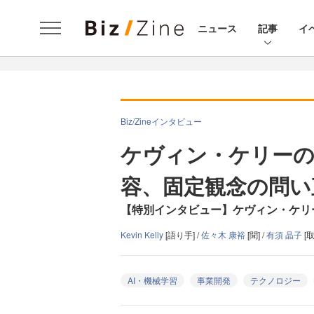
ニュース
記事
イ
Biz/Zineインタビュー
ケヴィン・ケリーの
容、固定観念の問い
【特別インタビュー】ケヴィン・ケリー × tak
Kevin Kelly
[語り手] /
佐々木 康裕
[聞] /
有須 晶子
[
AI・機械学習
事業開発
テクノロジー