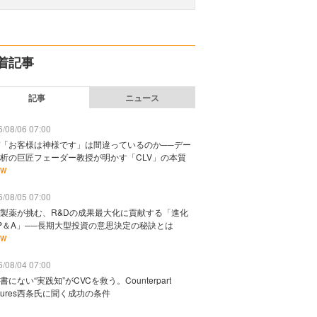
着記事
記事
ニュース
/08/06 07:00
「お客様は神様です」は間違っているのか──デー
析の巨匠フェーダー教授が明かす「CLV」の本質
EW
/08/05 07:00
製薬が挑む、R&Dの成果最大化に貢献する「進化
P＆A」──長期大型投資の意思決定の秘訣とは
EW
/08/04 07:00
書にない“実践知”がCVCを救う。Counterpart
ntures西条氏に聞く成功の条件