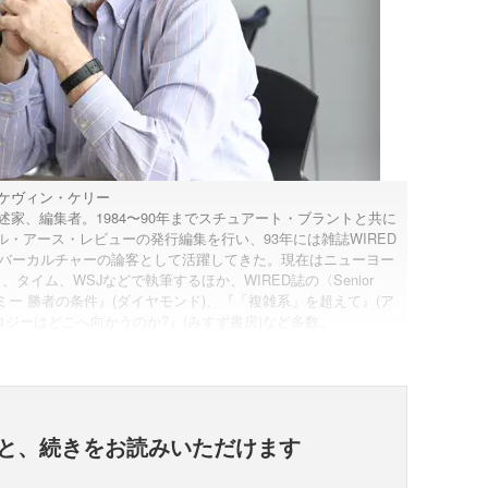
ケヴィン・ケリー
述家、編集者。1984〜90年までスチュアート・ブラントと共に
・アース・レビューの発行編集を行い、93年には雑誌WIRED
イバーカルチャーの論客として活躍してきた。現在はニューヨー
イム、WSJなどで執筆するほか、WIRED誌の〈Senior
ノミー 勝者の条件』(ダイヤモンド)、『「複雑系」を超えて』(ア
ロジーはどこへ向かうのか?』(みすず書房)など多数。
と、
続きをお読みいただけます