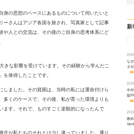
自身の思想のベースにあるものについて伺いたいと
リーさんはアジア各国を旅され、写真家として記事
新
験や⼈との交流は、その後のご自身の思考体系にど
。
2026
なぜ
大きな影響を受けています。その経験から学んだこ
タ分
N
」を体得したことです。
2026
にしました。その貧困は、当時の私には運命付けら
中外
版F
、多くのケースで、その後、私が育った環境よりも
N
います。それで、ものすごく楽観的になったんで
2026
教科
Ve
概念が私たちのそれとは少し違っていました。通り