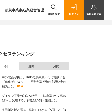
新規事業
製造業
経営管理
事例を探す
ログイン
新規
会員登録
クセスランキング
今日
週間
月間
中外製薬が挑む、R&Dの成果最大化に貢献する
「進化版FP＆A」──長期大型投資の意思決定の
秘訣とは
NEW
ダイキン工業の知財AI活用──“防衛型”から“戦略
型”へと変貌する、伴走型の知財組織とは
宇田川教授と語る、経営における「A面」と「B