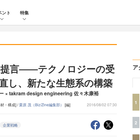
ベント
特集
提言――テクノロジーの受
ア
直し、新たな生態系の構築
ram design engineering 佐々木康裕
1
取材・構成] /
栗原 茂（Biz/Zine編集部）
[編]
2016/08/02 07:30
2
企業戦略