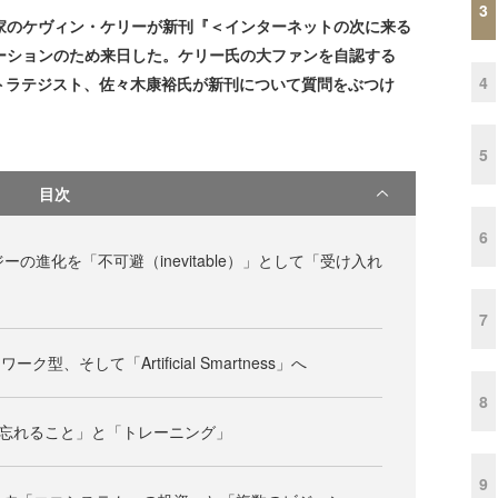
3
著述家のケヴィン・ケリーが新刊『＜インターネットの次に来る
ーションのため来日した。ケリー氏の大ファンを自認する
4
gのデザインストラテジスト、佐々木康裕氏が新刊について質問をぶつけ
5
目次
6
ーの進化を「不可避（inevitable）」として「受け入れ
7
型、そして「Artificial Smartness」へ
8
「忘れること」と「トレーニング」
9