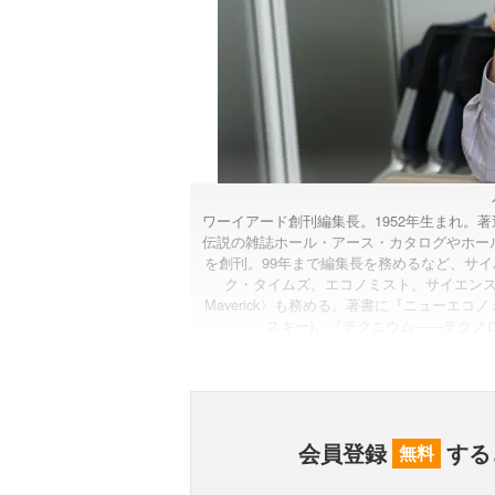
ワーイアード創刊編集長。1952年生まれ。著
伝説の雑誌ホール・アース・カタログやホール
を創刊。99年まで編集長を務めるなど、サ
ク・タイムズ、エコノミスト、サイエンス、タ
Maverick〉も務める。著書に『ニューエコ
スキー)、『テクニウム――テクノ
会員登録
する
無料