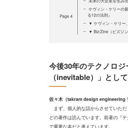
未来の大企業を生み
ケヴィン・ケリーの新
る12の法則』
Page
4
▼ ケヴィン・ケリー
▼ Biz/Zine（ビ
今後30年のテクノロ
（inevitable）」と
佐々木（takram design enginee
まず、個⼈的な話からさせていただ
どの著作は読んでいます。前著の『テ
で重要な本だと考えています。