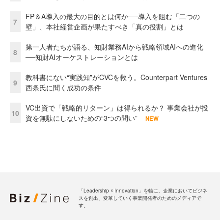
FP＆A導入の最大の目的とは何か──導入を阻む「二つの
7
壁」、本社経営企画が果たすべき「真の役割」とは
第一人者たちが語る、知財業務AIから戦略領域AIへの進化
8
──知財AIオーケストレーションとは
教科書にない“実践知”がCVCを救う。Counterpart Ventures
9
西条氏に聞く成功の条件
VC出資で「戦略的リターン」は得られるか？ 事業会社が投
10
資を無駄にしないための“3つの問い”
NEW
「Leadership ☓ Innovation」を軸に、企業においてビジネ
スを創出、変革していく事業開発者のためのメディアで
す。