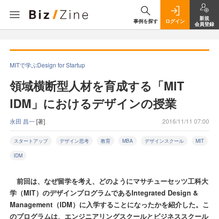
新規
事例を探す
ログイン
会員登録
MITで学ぶDesign for Startup
領域横断型人材を育成する「MIT
IDM」におけるデザインの授業
永田 昌一
[著]
2016/11/11 07:00
スタートアップ
デザイン思考
教育
MBA
デザインスクール
MIT
IDM
前回は、なぜ留学を考え、どのようにマサチューセッツ工科大
学（MIT）のデザインプログラムであるIntegrated Design &
Management（IDM）に入学することになったかを紹介した。こ
のプログラムは、エンジニアリングスクールとビジネススクール