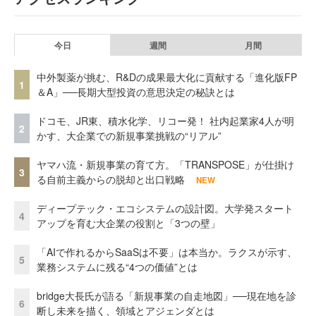
今日
週間
月間
中外製薬が挑む、R&Dの成果最大化に貢献する「進化版FP
1
＆A」──長期大型投資の意思決定の秘訣とは
ドコモ、JR東、積水化学、リコー発！ 社内起業家4人が明
2
かす、大企業での新規事業挑戦の“リアル”
ヤマハ流・新規事業の育て方。「TRANSPOSE」が仕掛け
3
る自前主義からの脱却と出口戦略
NEW
ディープテック・エコシステムの設計図。大学発スタート
4
アップを育む大企業の役割と「3つの壁」
「AIで作れるからSaaSは不要」は本当か。ラクスが示す、
5
業務システムに残る“4つの価値”とは
bridge大長氏が語る「新規事業の自走地図」──現在地を診
6
断し未来を描く、領域とアジェンダとは