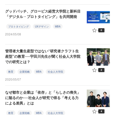
グッドパッチ、グロービス経営大学院と新科目
「デジタル・プロトタイピング」を共同開発
プロトタイピング
UXデザイン
MBA
0
2024/05/08
管理者大量生産型ではない“研究者クラフト生
産型”の教育──宇田川先生が聞く社会人大学院
での研究とは？
2
教育
企業戦略
MBA
社会人大学院
2020/05/07
なぜ都市と企業は「依存」と「らしさの喪失」
に陥るのか──社会人が研究で得る「考える力
による差異」とは
4
教育
企業戦略
MBA
社会人大学院