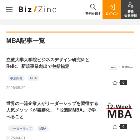
新規
事例を探す
ログイン
会員登録
MBA記事一覧
立教大学大学院ビジネスデザイン研究科と
Relic、新規事業創出で包括協定
事業開発
MBA
0
2026/05/20
世界の一流企業人がリーダーシップを習得する
人気メソッドが書籍化、『12週間MBA』で学
べること
0
リーダーリップ
MBA
2025/04/21