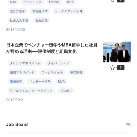
金融
フィンテック
FinTech
MBA
働き方改革
労働経済学
ケーススタディ研究
社会人大学院
金融行政
2018/03/30
日本企業でベンチャー留学やMBA留学した社員
が辞める理由──評価制度と組織文化
タレントマネジメント
ダイバーシティ
0
組織マネジメント
ワークスタイル
事業開発
価値基準
ベンチャー留学
MBA
リアルタイム・フィードバック
プロボノ
2017/09/21
Job Board
PR