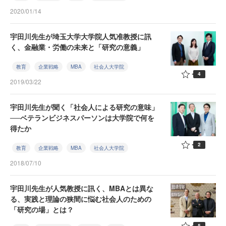
2020/01/14
宇田川先生が埼玉大学大学院人気准教授に訊
く、金融業・労働の未来と「研究の意義」
教育
企業戦略
MBA
社会人大学院
4
2019/03/22
宇田川先生が聞く「社会人による研究の意味」
──ベテランビジネスパーソンは大学院で何を
得たか
2
教育
企業戦略
MBA
社会人大学院
2018/07/10
宇田川先生が人気教授に訊く、MBAとは異な
る、実践と理論の狭間に悩む社会人のための
「研究の場」とは？
5