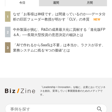
今日
週間
月間
なぜ「お客様は神様です」は間違っているのか──データ分
1
析の巨匠フェーダー教授が明かす「CLV」の本質
NEW
中外製薬が挑む、R&Dの成果最大化に貢献する「進化版FP
2
＆A」──長期大型投資の意思決定の秘訣とは
「AIで作れるからSaaSは不要」は本当か。ラクスが示す、
3
業務システムに残る“4つの価値”とは
「Leadership ☓ Innovation」を軸に、企業においてビジネ
スを創出、変革していく事業開発者のためのメディアで
す。