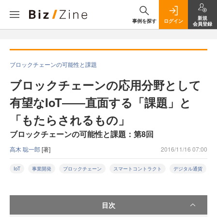
新規
事例を探す
ログイン
会員登録
ブロックチェーンの可能性と課題
ブロックチェーンの応用分野として
有望なIoT――直面する「課題」と
「もたらされるもの」
ブロックチェーンの可能性と課題：第8回
高木 聡一郎
[著]
2016/11/16 07:00
IoT
事業開発
ブロックチェーン
スマートコントラクト
デジタル通貨
目次