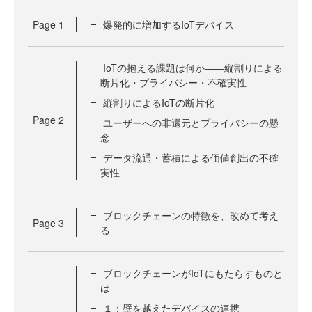
Page
1
爆発的に増加するIoTデバイス
IoTの抱える課題は何か――縦割りによる
断片化・プライバシー・不確実性
縦割りによるIoTの断片化
Page
2
ユーザーへの非還元とプライバシーの懸
念
データ流通・蓄積による価値創出の不確
実性
ブロックチェーンの特徴を、改めて考え
Page
3
る
ブロックチェーンがIoTにもたらすものと
は
１：壁を越えたデバイスの連携