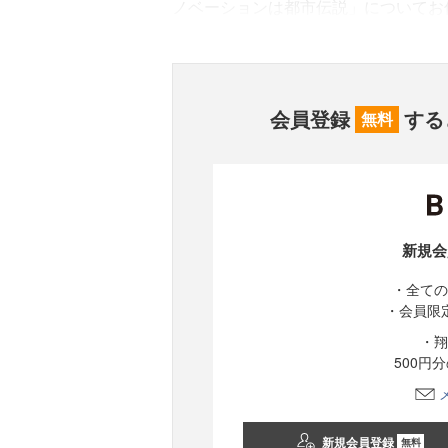
ノベーションは都市伝説」についてお
会員登録
する
無料
新規会
・全ての
・会員限
・翔
500円
新規会員登録
無料