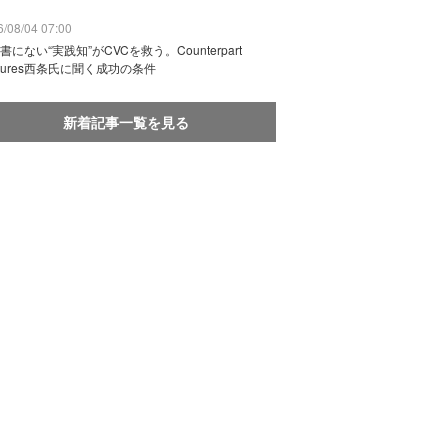
/08/04 07:00
書にない“実践知”がCVCを救う。Counterpart
ntures西条氏に聞く成功の条件
新着記事一覧を見る