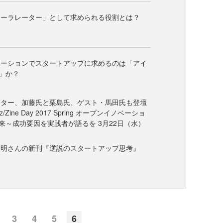
ケーラレーター」として求められる役割とは？
ベーションでスタートアップに求めるのは「アイ
」か？
く
ーター、加藤氏と栗島氏、ゲスト・馬田氏も登壇
/Zine Day 2017 Spring オープンイノベーショ
来～成功要因を実践者が語るを 3月22日（水）
隆明さんの新刊『逆説のスタートアップ思考』
3
4
5
6