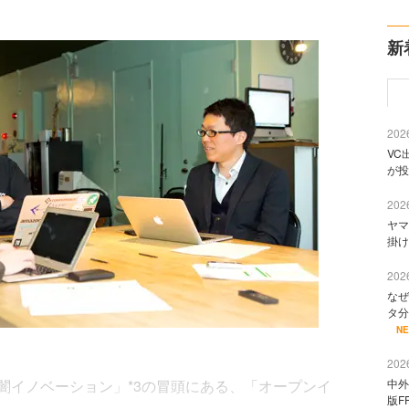
新
2026
VC
が投
2026
ヤマ
掛け
2026
なぜ
タ分
N
2026
イノベーション」*3の冒頭にある、「オープンイ
中外
版F