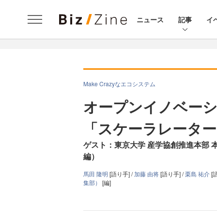
ニュース
記事
イ
Make Crazyなエコシステム
オープンイノベーシ
「スケーラレーター
ゲスト：東京大学 産学協創推進本部 
編）
馬田 隆明
[語り手] /
加藤 由将
[語り手] /
栗島 祐介
[
集部）
[編]