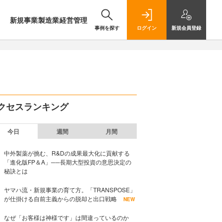
新規事業
製造業
経営管理
事例を探す
ログイン
新規
会員登録
クセスランキング
今日
週間
月間
中外製薬が挑む、R&Dの成果最大化に貢献する
「進化版FP＆A」──長期大型投資の意思決定の
秘訣とは
ヤマハ流・新規事業の育て方。「TRANSPOSE」
が仕掛ける自前主義からの脱却と出口戦略
NEW
なぜ「お客様は神様です」は間違っているのか