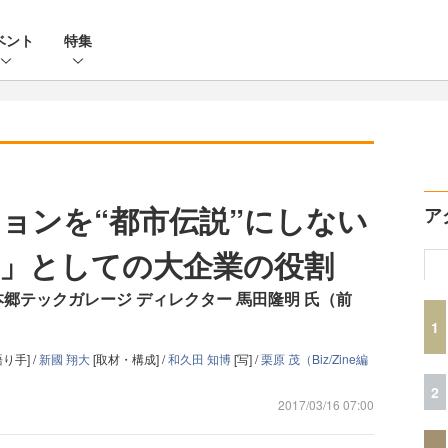
ベント
特集
ョンを“都市伝説”にしない
ア
」としての大企業の役割
本郷テックガレージ ディレクター 馬田隆明 氏（前
1
語り手] /
新國 翔大
[取材・構成] /
和久田 知博
[写] /
栗原 茂（Biz/Zine編
2
2017/03/16 07:00