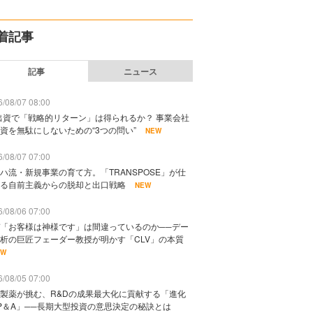
着記事
記事
ニュース
/08/07 08:00
出資で「戦略的リターン」は得られるか？ 事業会社
資を無駄にしないための“3つの問い”
NEW
/08/07 07:00
ハ流・新規事業の育て方。「TRANSPOSE」が仕
る自前主義からの脱却と出口戦略
NEW
/08/06 07:00
「お客様は神様です」は間違っているのか──デー
析の巨匠フェーダー教授が明かす「CLV」の本質
EW
/08/05 07:00
製薬が挑む、R&Dの成果最大化に貢献する「進化
P＆A」──長期大型投資の意思決定の秘訣とは