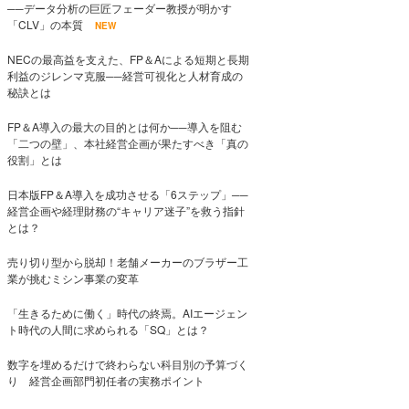
──データ分析の巨匠フェーダー教授が明かす
「CLV」の本質
NEW
NECの最高益を支えた、FP＆Aによる短期と長期
利益のジレンマ克服──経営可視化と人材育成の
秘訣とは
FP＆A導入の最大の目的とは何か──導入を阻む
「二つの壁」、本社経営企画が果たすべき「真の
役割」とは
日本版FP＆A導入を成功させる「6ステップ」──
経営企画や経理財務の“キャリア迷子”を救う指針
とは？
売り切り型から脱却！老舗メーカーのブラザー工
業が挑むミシン事業の変革
「生きるために働く」時代の終焉。AIエージェン
ト時代の人間に求められる「SQ」とは？
数字を埋めるだけで終わらない科目別の予算づく
り 経営企画部門初任者の実務ポイント