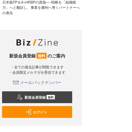
日本版FP＆A×HRBPの真髄──戦略を「組織能
力」へと翻訳し、事業を勝利へ導くパートナーへ
の進化
新規会員登録
のご案内
無料
・全ての過去記事が閲覧できます
・会員限定メルマガを受信できます
メールバックナンバー
新規会員登録
無料
ログイン