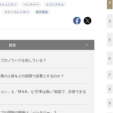
3
コミュニティ
ベンチャー
エコシステム
スケーラレーター
都市開発
4
5
目次
6
ップのノウハウを欲している？
7
企業の人材をどの段階で必要とするのか？
8
ョン」も「M＆A」も“打率は低い”前提で、許容できる
9
ップの理想の関係は「バッテリー」？