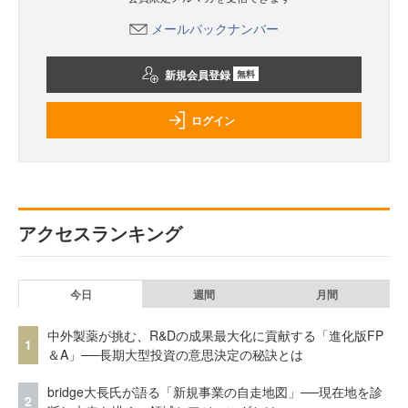
メールバックナンバー
新規会員登録
無料
ログイン
アクセスランキング
今日
週間
月間
中外製薬が挑む、R&Dの成果最大化に貢献する「進化版FP
1
＆A」──長期大型投資の意思決定の秘訣とは
bridge大長氏が語る「新規事業の自走地図」──現在地を診
2