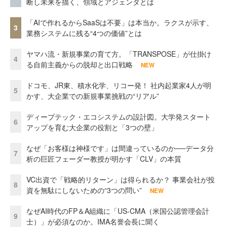
断し未来を描く、領域とアジェンダとは
「AIで作れるからSaaSは不要」は本当か。ラクスが示す、
3
業務システムに残る“4つの価値”とは
ヤマハ流・新規事業の育て方。「TRANSPOSE」が仕掛け
4
る自前主義からの脱却と出口戦略
NEW
ドコモ、JR東、積水化学、リコー発！ 社内起業家4人が明
5
かす、大企業での新規事業挑戦の“リアル”
ディープテック・エコシステムの設計図。大学発スタート
6
アップを育む大企業の役割と「3つの壁」
なぜ「お客様は神様です」は間違っているのか──データ分
7
析の巨匠フェーダー教授が明かす「CLV」の本質
VC出資で「戦略的リターン」は得られるか？ 事業会社が投
8
資を無駄にしないための“3つの問い”
NEW
なぜAI時代のFP＆A組織に「US-CMA（米国公認管理会計
9
士）」が必須なのか。IMA名誉会長に聞く