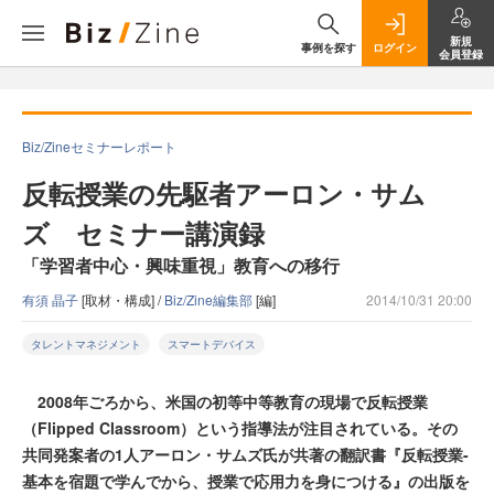
新規
事例を探す
ログイン
会員登録
Biz/Zineセミナーレポート
反転授業の先駆者アーロン・サム
ズ セミナー講演録
「学習者中心・興味重視」教育への移行
有須 晶子
[取材・構成] /
Biz/Zine編集部
[編]
2014/10/31 20:00
タレントマネジメント
スマートデバイス
2008年ごろから、米国の初等中等教育の現場で反転授業
（Flipped Classroom）という指導法が注目されている。その
共同発案者の1人アーロン・サムズ氏が共著の翻訳書『反転授業-
基本を宿題で学んでから、授業で応用力を身につける』の出版を