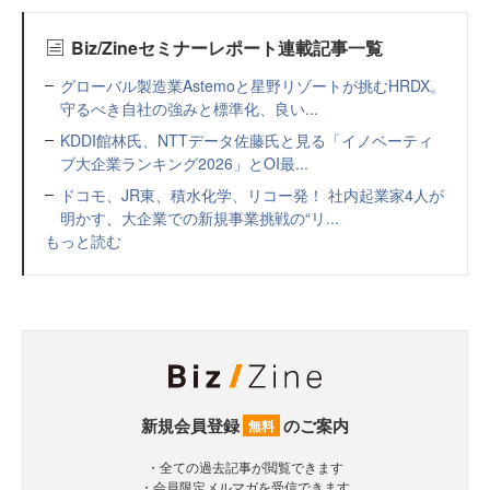
Biz/Zineセミナーレポート連載記事一覧
グローバル製造業Astemoと星野リゾートが挑むHRDX。
守るべき自社の強みと標準化、良い...
KDDI館林氏、NTTデータ佐藤氏と見る「イノベーティ
ブ大企業ランキング2026」とOI最...
ドコモ、JR東、積水化学、リコー発！ 社内起業家4人が
明かす、大企業での新規事業挑戦の“リ...
もっと読む
新規会員登録
のご案内
無料
・全ての過去記事が閲覧できます
・会員限定メルマガを受信できます