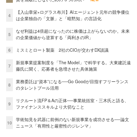
【入山章栄×ログラス布川】AIエージェント元年の競争優位
4
は企業独自の「文脈」と「暗黙知」の言語化
なぜ利益は4倍超になったのに株価は上がらないのか。未来
5
の企業価値から逆算する「両利きのIR」
6
ミスミとロート製薬 2社のCIOが交わすDX談議
新規事業提案制度を「The Model」で科学する。大東建託遠
7
藤氏に聞く、応募者を急増させた具体施策
業務委託は“資本”になる──Go Goodが目指すフリーランス
8
のタレントプール活用
リクルート流FP＆Aの正体──事業統括室・三木氏と語る、
9
ファイナンススキルより大切なこと
学術知見を武器に前例のない新規事業を成功させる──論文
10
ニュース「有用性と厳密性のジレンマ」