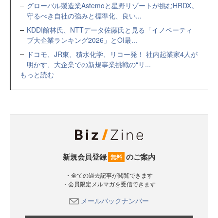
グローバル製造業Astemoと星野リゾートが挑むHRDX。
守るべき自社の強みと標準化、良い...
KDDI館林氏、NTTデータ佐藤氏と見る「イノベーティ
ブ大企業ランキング2026」とOI最...
ドコモ、JR東、積水化学、リコー発！ 社内起業家4人が
明かす、大企業での新規事業挑戦の“リ...
もっと読む
新規会員登録
のご案内
無料
・全ての過去記事が閲覧できます
・会員限定メルマガを受信できます
メールバックナンバー