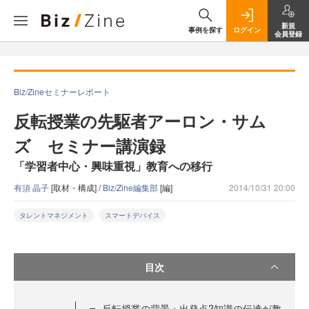
新規
事例を探す
ログイン
会員登録
Biz/Zineセミナーレポート
反転授業の先駆者アーロン・サム
ズ セミナー講演録
「学習者中心・興味重視」教育への移行
有須 晶子
[取材・構成] /
Biz/Zine編集部
[編]
2014/10/31 20:00
タレントマネジメント
スマートデバイス
目次
反転授業の背景・出発点?知識の伝達が教