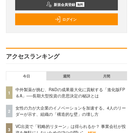
新規会員登録
無料
ログイン
アクセスランキング
今日
週間
月間
中外製薬が挑む、R&Dの成果最大化に貢献する「進化版FP
1
＆A」──長期大型投資の意思決定の秘訣とは
女性の力が大企業のイノベーションを加速する。4人のリー
2
ダーが示す、組織の「構造的な壁」の壊し方
VC出資で「戦略的リターン」は得られるか？ 事業会社が投
3
資を無駄にしないための“3つの問い”
NEW