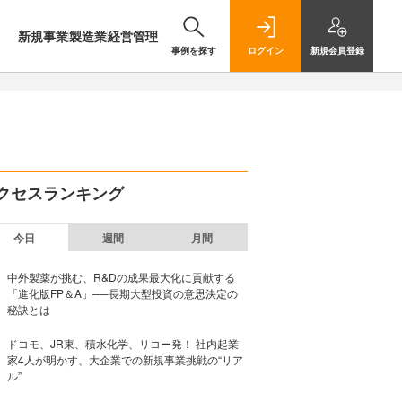
新規事業
製造業
経営管理
事例を探す
ログイン
新規
会員登録
クセスランキング
今日
週間
月間
中外製薬が挑む、R&Dの成果最大化に貢献する
「進化版FP＆A」──長期大型投資の意思決定の
秘訣とは
ドコモ、JR東、積水化学、リコー発！ 社内起業
家4人が明かす、大企業での新規事業挑戦の“リア
ル”