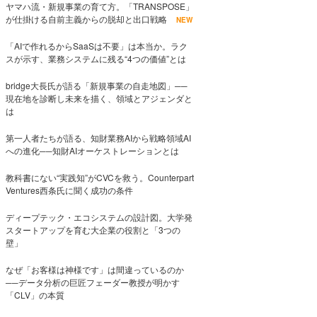
ヤマハ流・新規事業の育て方。「TRANSPOSE」
が仕掛ける自前主義からの脱却と出口戦略
NEW
「AIで作れるからSaaSは不要」は本当か。ラク
スが示す、業務システムに残る“4つの価値”とは
bridge大長氏が語る「新規事業の自走地図」──
現在地を診断し未来を描く、領域とアジェンダと
は
第一人者たちが語る、知財業務AIから戦略領域AI
への進化──知財AIオーケストレーションとは
教科書にない“実践知”がCVCを救う。Counterpart
Ventures西条氏に聞く成功の条件
ディープテック・エコシステムの設計図。大学発
スタートアップを育む大企業の役割と「3つの
壁」
なぜ「お客様は神様です」は間違っているのか
──データ分析の巨匠フェーダー教授が明かす
「CLV」の本質