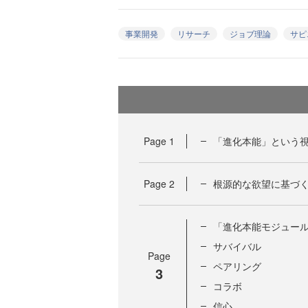
事業開発
リサーチ
ジョブ理論
サピ
Page
1
「進化本能」という
Page
2
根源的な欲望に基づ
「進化本能モジュール
サバイバル
Page
ペアリング
3
コラボ
信心