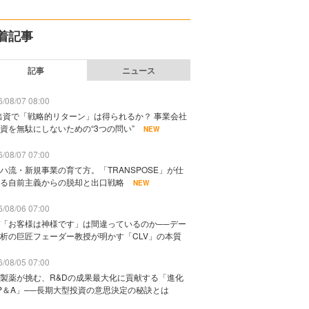
着記事
記事
ニュース
/08/07 08:00
出資で「戦略的リターン」は得られるか？ 事業会社
資を無駄にしないための“3つの問い”
NEW
/08/07 07:00
ハ流・新規事業の育て方。「TRANSPOSE」が仕
る自前主義からの脱却と出口戦略
NEW
/08/06 07:00
「お客様は神様です」は間違っているのか──デー
析の巨匠フェーダー教授が明かす「CLV」の本質
/08/05 07:00
製薬が挑む、R&Dの成果最大化に貢献する「進化
P＆A」──長期大型投資の意思決定の秘訣とは