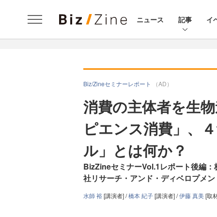
ニュース
記事
イ
Biz/Zineセミナーレポート
（AD）
消費の主体者を生物
ピエンス消費」、４
ル」とは何か？
BizZineセミナーVol.1レポー
社リサーチ・アンド・ディベロプメン
水師 裕
[講演者] /
橋本 紀子
[講演者] /
伊藤 真美
[取