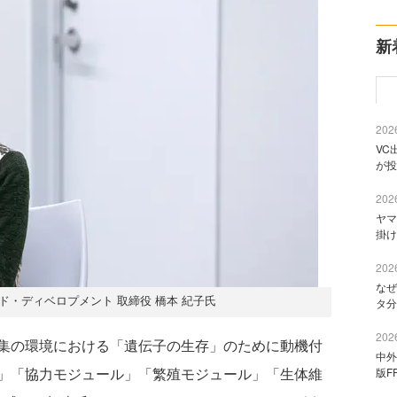
新
2026
VC
が投
2026
ヤマ
掛け
2026
なぜ
ド・ディベロプメント 取締役 橋本 紀子氏
タ分
2026
集の環境における「遺伝子の生存」のために動機付
中外
」「協力モジュール」「繁殖モジュール」「生体維
版F