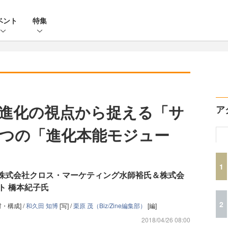
ベント
特集
進化の視点から捉える「サ
ア
つの「進化本能モジュー
1
ト後編：株式会社クロス・マーケティング水師裕氏＆株式会
ト 橋本紀子氏
2
材・構成] /
和久田 知博
[写] /
栗原 茂（Biz/Zine編集部）
[編]
2018/04/26 08:00