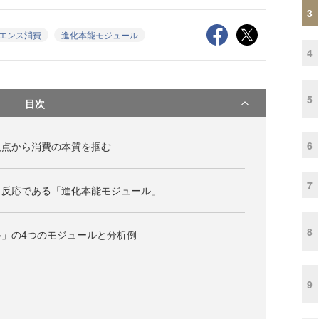
3
エンス消費
進化本能モジュール
4
5
目次
6
視点から消費の本質を掴む
7
く反応である「進化本能モジュール」
8
」の4つのモジュールと分析例
9