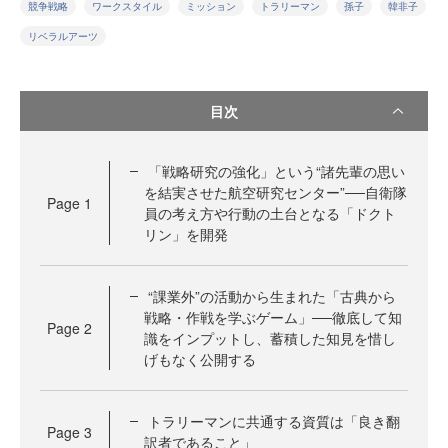
競争戦略
ワークスタイル
ミッション
トラリーマン
孫子
韓非子
リベラルアーツ
目次
「戦略研究の強化」という“諸先輩の思い
を結実させた航空研究センター”──自衛隊
Page
1
員の考え方や行動の土台となる「ドクト
リン」を開発
“課業外”の活動から生まれた「古典から
戦略・作戦を学ぶゲーム」──徹底して知
Page
2
識をインプットし、蓄積した知見を惜し
げもなく公開する
トラリーマンに共通する資質は「良き翻
Page
3
訳者であること」