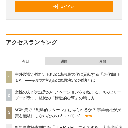
ログイン
アクセスランキング
今日
週間
月間
中外製薬が挑む、R&Dの成果最大化に貢献する「進化版FP
1
＆A」──長期大型投資の意思決定の秘訣とは
女性の力が大企業のイノベーションを加速する。4人のリー
2
ダーが示す、組織の「構造的な壁」の壊し方
VC出資で「戦略的リターン」は得られるか？ 事業会社が投
3
資を無駄にしないための“3つの問い”
NEW
新規事業提案制度を「The Model」で科学する。大東建託遠