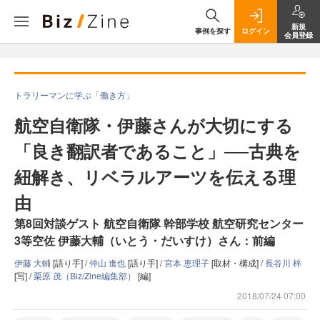
新規
事例を探す
ログイン
会員登録
トラリーマンに学ぶ「働き方」
航空自衛隊・伊藤さんが大切にする
「良き翻訳者であること」──古典を
紐解き、リベラルアーツを伝える理
由
第8回対談ゲスト 航空自衛隊 幹部学校 航空研究センター
3等空佐 伊藤大輔（いとう・だいすけ）さん：前編
伊藤 大輔
[語り手] /
仲山 進也
[語り手] /
宮本 恵理子
[取材・構成] /
長谷川 梓
[写] /
栗原 茂（Biz/Zine編集部）
[編]
2018/07/24 07:00