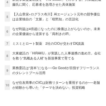
4
藤氏に聞く、応募者を急増させた具体施策
【入山章栄×ログラス布川】AIエージェント元年の競争優位
5
は企業独自の「文脈」と「暗黙知」の言語化
なぜ利益は4倍超になったのに株価は上がらないのか。未来
6
の企業価値から逆算する「両利きのIR」
7
ミスミとロート製薬 2社のCIOが交わすDX談議
大東建託の「HIRAKU」が実践した人事連携の進め方。会社
8
を救う“気概ある人材”を新規事業で育てる
業務委託は“資本”になる──Go Goodが目指すフリーランス
9
のタレントプール活用
なぜ住友商事のCVCは財務リターンを重視するのか──老舗
10
が経験から導いた「テーマを決めない」投資戦略