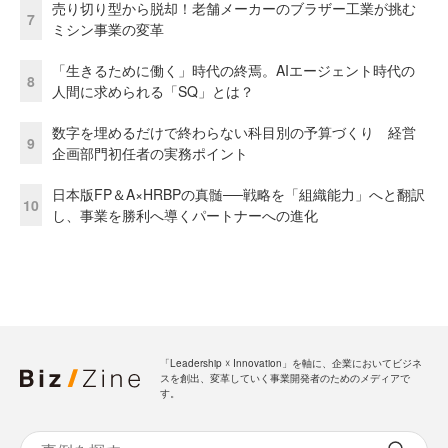
売り切り型から脱却！老舗メーカーのブラザー工業が挑む
7
ミシン事業の変革
「生きるために働く」時代の終焉。AIエージェント時代の
8
人間に求められる「SQ」とは？
数字を埋めるだけで終わらない科目別の予算づくり 経営
9
企画部門初任者の実務ポイント
日本版FP＆A×HRBPの真髄──戦略を「組織能力」へと翻訳
10
し、事業を勝利へ導くパートナーへの進化
「Leadership ☓ Innovation」を軸に、企業においてビジネ
スを創出、変革していく事業開発者のためのメディアで
す。