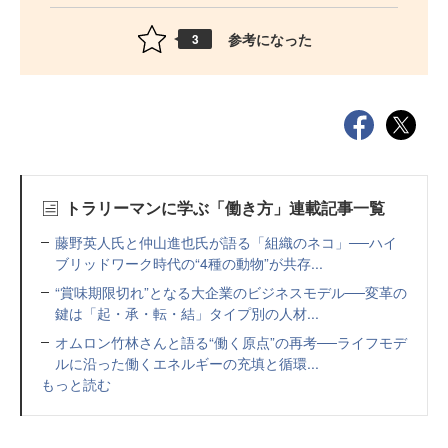
参考になった
3
トラリーマンに学ぶ「働き方」連載記事一覧
藤野英人氏と仲山進也氏が語る「組織のネコ」──ハイ
ブリッドワーク時代の“4種の動物”が共存...
“賞味期限切れ”となる大企業のビジネスモデル──変革の
鍵は「起・承・転・結」タイプ別の人材...
オムロン竹林さんと語る“働く原点”の再考──ライフモデ
ルに沿った働くエネルギーの充填と循環...
もっと読む