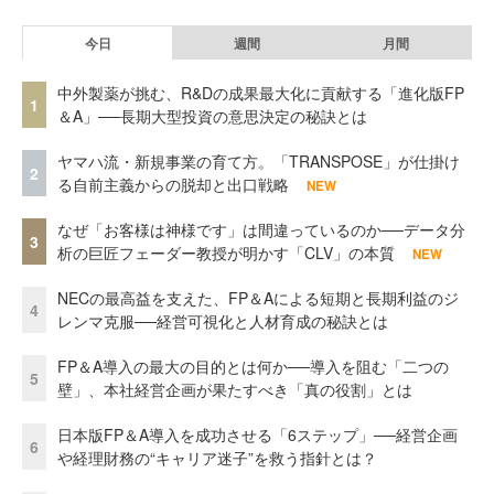
今日
週間
月間
中外製薬が挑む、R&Dの成果最大化に貢献する「進化版FP
1
＆A」──長期大型投資の意思決定の秘訣とは
ヤマハ流・新規事業の育て方。「TRANSPOSE」が仕掛け
2
る自前主義からの脱却と出口戦略
NEW
なぜ「お客様は神様です」は間違っているのか──データ分
3
析の巨匠フェーダー教授が明かす「CLV」の本質
NEW
NECの最高益を支えた、FP＆Aによる短期と長期利益のジ
4
レンマ克服──経営可視化と人材育成の秘訣とは
FP＆A導入の最大の目的とは何か──導入を阻む「二つの
5
壁」、本社経営企画が果たすべき「真の役割」とは
日本版FP＆A導入を成功させる「6ステップ」──経営企画
6
や経理財務の“キャリア迷子”を救う指針とは？