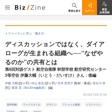
新規
事例を探す
ログイン
会員登録
トラリーマンに学ぶ「働き方」
ディスカッションではなく、ダイア
ローグが生まれる組織へ──“なぜや
るのか”の共有とは
第8回対談ゲスト 航空自衛隊 幹部学校 航空研究センター
3等空佐 伊藤大輔（いとう・だいすけ）さん：後編
伊藤 大輔
[語り手] /
仲山 進也
[語り手] /
宮本 恵理子
[取材・構成] /
長谷川 梓
[写] /
栗原 茂（Biz/Zine編集部）
[編]
2018/07/25 07:00
競争戦略
ワークスタイル
デザイン
アジャイル開発
トラリーマン