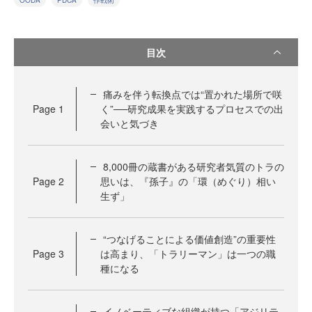
OODA
PDCA
作戦術
目次
痛みを伴う転換点では“置かれた場所で咲
Page
1
く”──研究成果を実践するプロセスでの出
会いと気づき
8,000冊の蔵書がある研究者気質のトラの
Page
2
思いは、『孫子』の「環（めぐり）相い
生ず」
“つなげることによる価値創造”の重要性
Page
3
は高まり、「トラリーマン」は一つの職
種になる
イノベーティブな組織が持つ「アジリテ