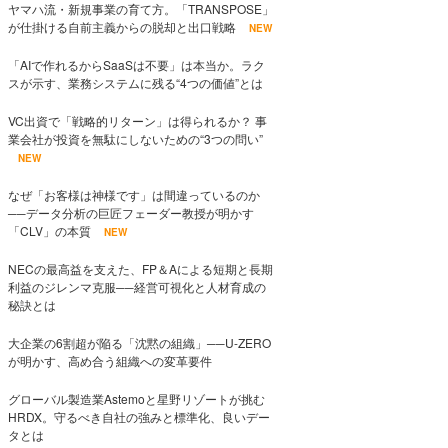
ヤマハ流・新規事業の育て方。「TRANSPOSE」
が仕掛ける自前主義からの脱却と出口戦略
NEW
「AIで作れるからSaaSは不要」は本当か。ラク
スが示す、業務システムに残る“4つの価値”とは
VC出資で「戦略的リターン」は得られるか？ 事
業会社が投資を無駄にしないための“3つの問い”
NEW
なぜ「お客様は神様です」は間違っているのか
──データ分析の巨匠フェーダー教授が明かす
「CLV」の本質
NEW
NECの最高益を支えた、FP＆Aによる短期と長期
利益のジレンマ克服──経営可視化と人材育成の
秘訣とは
大企業の6割超が陥る「沈黙の組織」──U-ZERO
が明かす、高め合う組織への変革要件
グローバル製造業Astemoと星野リゾートが挑む
HRDX。守るべき自社の強みと標準化、良いデー
タとは