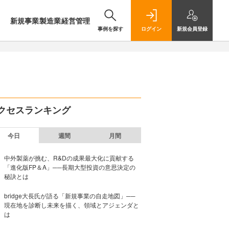
新規事業
製造業
経営管理
事例を探す
ログイン
新規
会員登録
クセスランキング
今日
週間
月間
中外製薬が挑む、R&Dの成果最大化に貢献する
「進化版FP＆A」──長期大型投資の意思決定の
秘訣とは
bridge大長氏が語る「新規事業の自走地図」──
現在地を診断し未来を描く、領域とアジェンダと
は