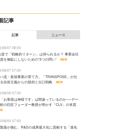
着記事
記事
ニュース
/08/07 08:00
出資で「戦略的リターン」は得られるか？ 事業会社
資を無駄にしないための“3つの問い”
NEW
/08/07 07:00
ハ流・新規事業の育て方。「TRANSPOSE」が仕
る自前主義からの脱却と出口戦略
NEW
/08/06 07:00
「お客様は神様です」は間違っているのか──デー
析の巨匠フェーダー教授が明かす「CLV」の本質
EW
/08/05 07:00
製薬が挑む、R&Dの成果最大化に貢献する「進化