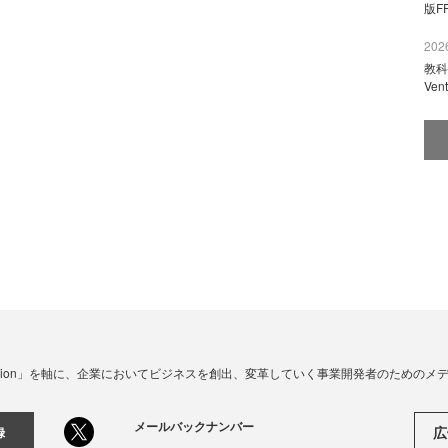
版F
2026
教科
Ve
☓ Innovation」を軸に、企業においてビジネスを創出、変革していく事業開発者のための
メールバックナンバー
広
録