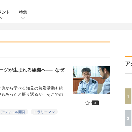
ベント
特集
ア
ーグが生まれる組織へ──“なぜ
典から学べる知見の普及活動も続
験もあったと振り返るが、そこでの
1
3
アジャイル開発
トラリーマン
2