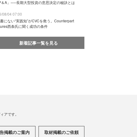
P＆A」──長期大型投資の意思決定の秘訣とは
/08/04 07:00
書にない“実践知”がCVCを救う。Counterpart
ntures西条氏に聞く成功の条件
新着記事一覧を見る
メディアです。
告掲載のご案内
取材掲載のご依頼