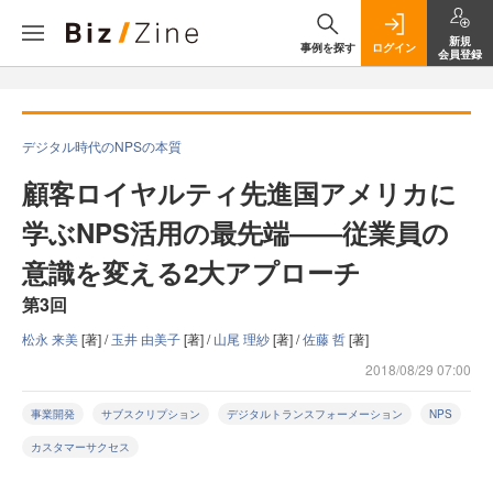
新規
事例を探す
ログイン
会員登録
デジタル時代のNPSの本質
顧客ロイヤルティ先進国アメリカに
学ぶNPS活用の最先端――従業員の
意識を変える2大アプローチ
第3回
松永 来美
[著] /
玉井 由美子
[著] /
山尾 理紗
[著] /
佐藤 哲
[著]
2018/08/29 07:00
事業開発
サブスクリプション
デジタルトランスフォーメーション
NPS
カスタマーサクセス