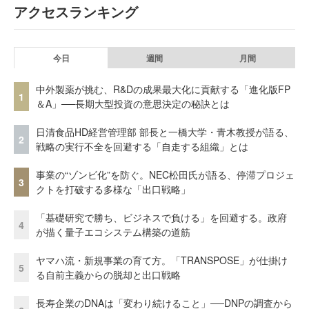
アクセスランキング
今日
週間
月間
中外製薬が挑む、R&Dの成果最大化に貢献する「進化版FP
1
＆A」──長期大型投資の意思決定の秘訣とは
日清食品HD経営管理部 部長と一橋大学・青木教授が語る、
2
戦略の実行不全を回避する「自走する組織」とは
事業の“ゾンビ化”を防ぐ。NEC松田氏が語る、停滞プロジェ
3
クトを打破する多様な「出口戦略」
「基礎研究で勝ち、ビジネスで負ける」を回避する。政府
4
が描く量子エコシステム構築の道筋
ヤマハ流・新規事業の育て方。「TRANSPOSE」が仕掛け
5
る自前主義からの脱却と出口戦略
長寿企業のDNAは「変わり続けること」──DNPの調査から