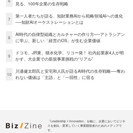
6
見る、100年企業の生存戦略
第一人者たちが語る、知財業務AIから戦略領域AIへの進化
7
──知財AIオーケストレーションとは
AI時代の自律型組織とカルチャーの作り方──アトラシアン
8
に学ぶ、新しい「経営のOS」が生む企業価値
ドコモ、JR東、積水化学、リコー発！ 社内起業家4人が明
9
かす、大企業での新規事業挑戦の“リアル”
川邊健太郎氏と安宅和人氏が語るAI時代の生存戦略──奪わ
10
れない価値は「主語」と「一回性」に宿る
「Leadership ☓ Innovation」を軸に、企業においてビジネ
スを創出、変革していく事業開発者のためのメディアで
す。