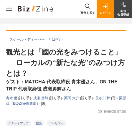
新規
事例を探す
ログイン
会員登録
「スケール・ディーパー」とは何か
観光とは「國の光をみつけること」
──ローカルの“新たな光”のみつけ方
とは？
ゲスト：MATCHA 代表取締役 青木優さん、ON THE
TRIP 代表取締役 成瀬勇輝さん
青木 優
[語り手] /
成瀬 勇輝
[語り手] /
栗岡 大介
[語り手] /
長谷川 梓
[写] /
栗原
茂（Biz/Zine編集部）
[編]
2019/06/28 07:00
スタートアップ
観光
ツーリズム