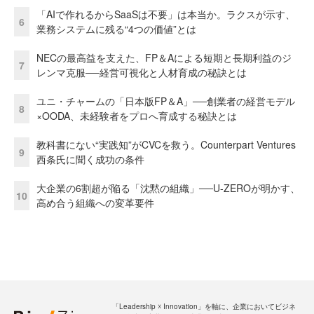
「AIで作れるからSaaSは不要」は本当か。ラクスが示す、
6
業務システムに残る“4つの価値”とは
NECの最高益を支えた、FP＆Aによる短期と長期利益のジ
7
レンマ克服──経営可視化と人材育成の秘訣とは
ユニ・チャームの「日本版FP＆A」──創業者の経営モデル
8
×OODA、未経験者をプロへ育成する秘訣とは
教科書にない“実践知”がCVCを救う。Counterpart Ventures
9
西条氏に聞く成功の条件
大企業の6割超が陥る「沈黙の組織」──U-ZEROが明かす、
10
高め合う組織への変革要件
「Leadership ☓ Innovation」を軸に、企業においてビジネ