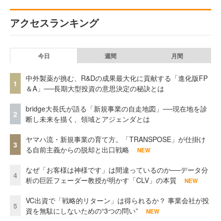
アクセスランキング
今日
週間
月間
中外製薬が挑む、R&Dの成果最大化に貢献する「進化版FP
1
＆A」──長期大型投資の意思決定の秘訣とは
bridge大長氏が語る「新規事業の自走地図」──現在地を診
2
断し未来を描く、領域とアジェンダとは
ヤマハ流・新規事業の育て方。「TRANSPOSE」が仕掛け
3
る自前主義からの脱却と出口戦略
NEW
なぜ「お客様は神様です」は間違っているのか──データ分
4
析の巨匠フェーダー教授が明かす「CLV」の本質
NEW
VC出資で「戦略的リターン」は得られるか？ 事業会社が投
5
資を無駄にしないための“3つの問い”
NEW